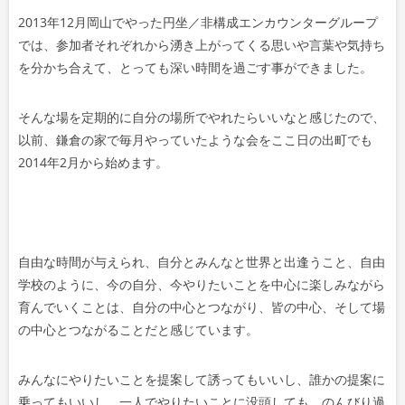
2013年12月岡山でやった円坐／非構成エンカウンターグループ
では、参加者それぞれから湧き上が
ってくる思いや言葉や気持ち
を分かち合えて、とっても深
い時間を過ごす事ができました。
そんな場を定期的に自分の場所でやれたらいいなと感じた
ので、
以前、鎌倉の家で毎月やっていたような会をここ日
の出町でも
2014年2月から始めます。
自由な時間が与えられ、自分とみんなと世界と出逢うこと
、自由
学校のように、今の自分、今やりたいことを中心に楽
しみながら
育んでいくことは、自分の中心とつながり、皆の中心、そして場
の中心とつな
がることだと感じています。
みんなにやりたいことを提案して誘ってもいいし、誰かの
提案に
乗ってもいいし、一人でやりたいことに没頭しても
、のんびり過