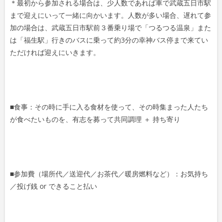
＊最初から参加される場合は、少人数であれば車で武蔵五
日市駅
まで迎えにいって一緒に向かいます。人数が多
い場合、遅れて参
加の場合は、武蔵五日市駅前３番乗り場
で「つるつる温泉」また
は「福生駅」行きのバスに乗って
約3分の幸神バス停まで来てい
ただければ迎えにいきます
。
■食事：その時に手に入る食材を使って、その時集まった
人たち
が食べたいものを、有志を募って共同調理 ＋ 持ち寄り
■参加費（場所代／送迎代／お茶代／暖房燃料など）：お
気持ち
／投げ銭 or できること払い