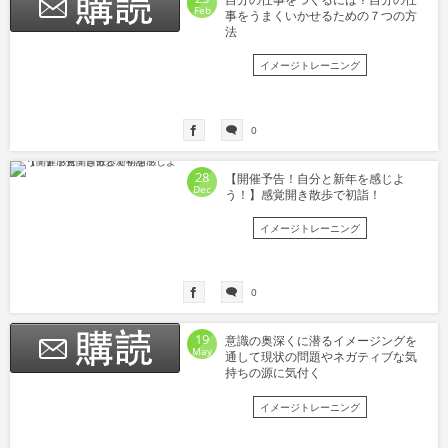
Feb
事をうまくいかせるための７つの方
法
イメージトレーニング
0
28
【開催予告！自分と新年を感じよ
Dec
う！】感覚開き散歩で初詣！
イメージトレーニング
0
19
意識の奥深くに潜るイメージングを
May
通して現状の問題やネガティブな気
持ちの源に気付く
イメージトレーニング