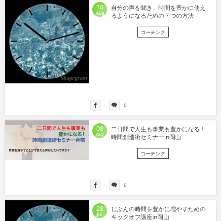
10
自分の声を聞き、時間を豊かに使え
Aug
るようになるための７つの方法
コーチング
0
08
二日間で人生も事業も豊かになる！
Aug
時間創造術セミナーin岡山
コーチング
0
28
じぶんの時間を豊かに増やすための
Jul
キックオフ講座in岡山