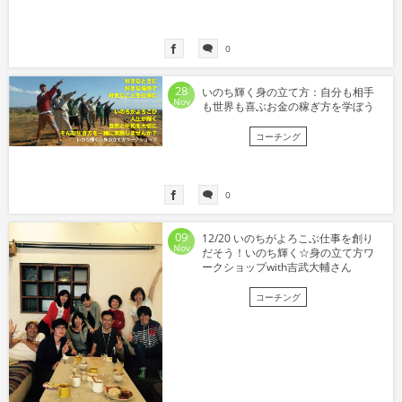
0
28
いのち輝く身の立て方：自分も相手
Nov
も世界も喜ぶお金の稼ぎ方を学ぼう
コーチング
0
09
12/20 いのちがよろこぶ仕事を創り
Nov
だそう！いのち輝く☆身の立て方ワ
ークショップwith吉武大輔さん
コーチング