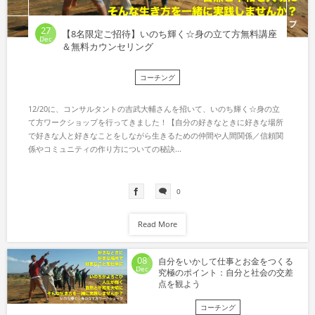
27
【8名限定ご招待】いのち輝く☆身の立て方無料講座
Dec
＆無料カウンセリング
コーチング
12/20に、コンサルタントの吉武大輔さんを招いて、いのち輝く☆身の立
て方ワークショップを行ってきました！【自分の好きなときに好きな場所
で好きな人と好きなことをしながら生きるための仲間や人間関係／信頼関
係やコミュニティの作り方についての秘訣...
0
Read More
08
自分をいかして仕事とお金をつくる
Dec
究極のポイント：自分と社会の交差
点を観よう
コーチング