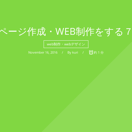
ページ作成・WEB制作をする
web制作・webデザイン
November
16
,
2016
By
kuri
約 1 分