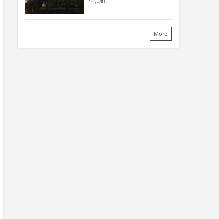
空に虹
More