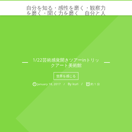
自分を知る・感性を磨く・観察力
を磨く・聞く力を磨く 自分と人
と世界を感じる五感と感性を磨く
クリクリエーションズ
1/22芸術感覚開きツアーinトリッ
クアート美術館
世界を感じる
By
kuri
January
18
,
2017
約 1 分