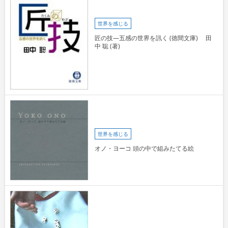
世界を感じる
匠の技―五感の世界を訊く (徳間文庫) 田
中 聡 (著)
世界を感じる
オノ・ヨーコ 頭の中で組みたてる絵