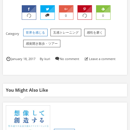
0
0
世界を感じる
五感トレーニング
感性を磨く
感覚開き散歩・ツアー
January
18
,
2017
By
kuri
No comment
Leave a comment
You Might Also Like