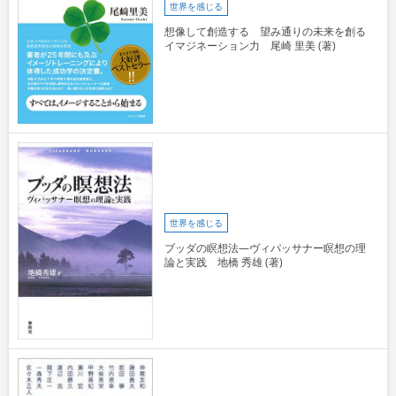
世界を感じる
想像して創造する 望み通りの未来を創る
イマジネーション力 尾崎 里美 (著)
世界を感じる
ブッダの瞑想法―ヴィパッサナー瞑想の理
論と実践 地橋 秀雄 (著)