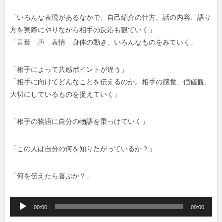
「
いろんな表現があるなかで、
自己紹介の仕方、話の内容、語り
方を
実際にやりながら相手の反応も観ていく
」
「
言葉 声 表情 身体の動き、
いろんなものをみていく
」
「相手によって
共感ポイントが違う
」
「
相手に向けてどんなことを伝えるのか。相手の感覚、価値観、
大切にしているものを捉えていく」
「
相手の物語に自分の物語を乗っけていく
」
「
この人は自分の何を知りたがっているか？
」
「
何を伝えたら喜ぶか？
」
音
00:00
00:00
声