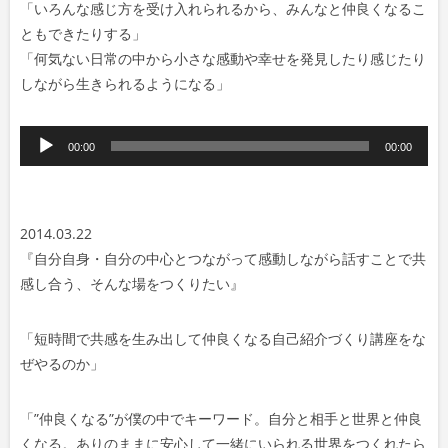
「いろんな感じ方を受け入れられるから、みんなと仲良くなるこ
ともできたりする」
「何気ない日常の中から小さな感動や幸せを発見したり感じたり
しながら生きられるようになる」
音
00:00
00:00
声
プ
レ
2014.03.22
ー
『自分自身・自分の中心とつながって感動しながら話すことで共
ヤ
感し合う、そんな場をつくりたい』
ー
「
短時間で共感を生み出して仲良くなる自己紹介づくり講座をな
ぜやるのか」
「
”
仲良くなる”が僕の中でキーワード。自分と相手と世界と仲良
くなる。ありのままに安心して一緒にいられる世界をつくれたら