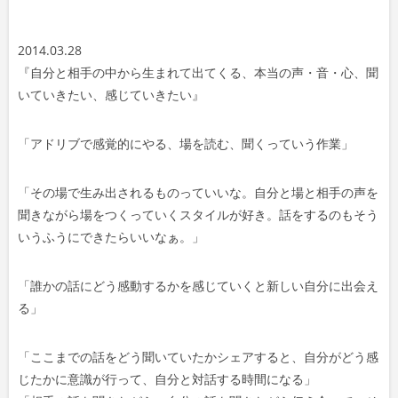
プ
レ
2014.03.28
ー
『自分と相手の中から生まれて出てくる、本当の声・音・心、聞
ヤ
いていきたい、感じていきたい』
ー
「アドリブで感覚的にやる、場を読む、聞くっていう作業」
「その場で生み出されるものっていいな。自分と場と相手の声を
聞きながら場をつくっていくスタイルが好き。話をするのもそう
いうふうにできたらいいなぁ。」
「誰かの話にどう感動するかを感じていくと新しい自分に出会え
る」
「ここまでの話をどう聞いていたかシェアすると、自分がどう感
じたかに意識が行って、自分と対話する時間になる」