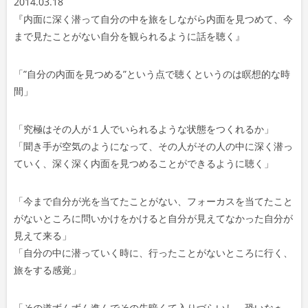
2014.03.18
ー
『内面に深く潜って自分の中を旅をしながら内面を見つめて、今
ヤ
まで見たことがない自分を観られるように話を聴く
』
ー
「”自分の内面を見つめる”という点で聴くというのは瞑想的な時
間
」
「
究極はその人が１人でいられるような状態をつくれるか」
「聞き手が空気のようになって、
その人がその人の中に深く潜っ
ていく、
深く深く内面を見つめることができるように聴く」
「
今まで自分が光を当てたことがない、フォーカスを当てたこと
がないところに問いかけをかけると自分が見えてなかった自分が
見えて来る
」
「
自分の中に潜っていく時に、行ったことがないところに行く、
旅をする感覚」
「
その道ずんずん進んでその先暗くて入りづらいし、恐いなぁ、