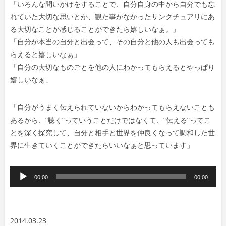
「いろんな問いかけをすることで、自分自身の中から自分でも忘
れていた大切な思いとか、観た事がなかったサンクチュアリにあ
る大切なことが感じることができたら嬉しいなぁ。」
「自分が本当の自分と出会って、その自分と他の人も出会っても
らえると嬉しいなぁ」
「自分の大切なものごとを他の人にわかってもらえるとやっぱり
嬉しいなぁ」
「自分がうまく伝えられていないからわかってもらえないことも
あるから、”聴く”っていうことだけではなくて、”伝える”ってこ
とを深く探究して、自分と相手と世界を仲良くなって調和した世
界に生きていくことができたらいいなぁと思っています」
音
00:00
00:00
声
プ
レ
2014.03.23
ー