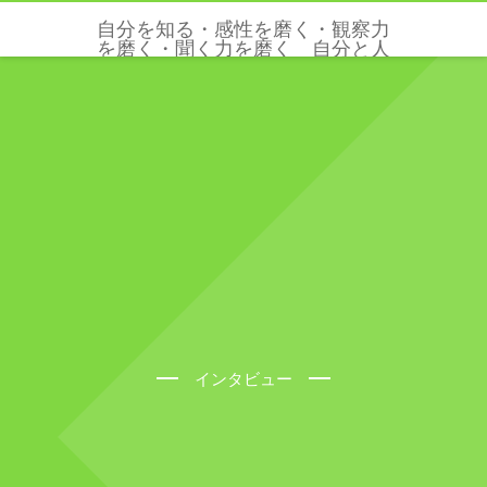
自分を知る・感性を磨く・観察力
を磨く・聞く力を磨く 自分と人
と世界を感じる五感と感性を磨く
クリクリエーションズ
インタビュー