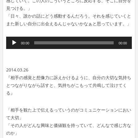
感じていく。この人のこういうところに反応する、そこに自分を
見つける。」
「日々、誰かの話にどう感動するんだろう。それを感じていくと
また新しい自分に出会えるんじゃないかなぁと思っています。」
音
00:00
00:00
声
プ
レ
2014.03.26
ー
『相手の感覚と想像力に訴えかけるように、自分の大切な気持ち
ヤ
とつながりながら話すと、気持ちがこもって共鳴して泣けてく
ー
る』
「相手を観た上で伝えるっていうのがコミュニケーションにおい
て大切」
「その人がどんな興味と価値観を持っていて、どんなで感じ方な
のか」