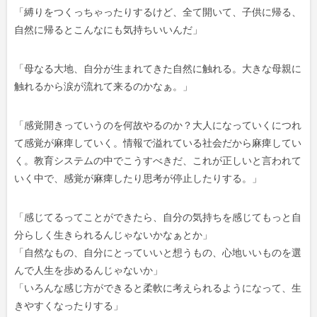
「
縛りをつくっちゃったりするけど、全て開いて、子供に帰る、
自然に帰るとこんなにも気持ちいいんだ
」
「母なる大地、自分が生まれてきた自然に触れる。大きな母親に
触れるから涙が流れて来るのかなぁ。
」
「感覚開きっていうのを何故やるのか？大人になっていくにつれ
て感覚が麻痺していく。情報で溢れている社会だから麻痺してい
く。教育システムの中でこうすべきだ、これが正しいと言われて
いく中で、感覚が麻痺したり思考が停止したりする。
」
「
感じてるってことができたら、自分の気持ちを感じてもっと自
分らしく生きられるんじゃないかなぁとか」
「自然なもの、自分にとっていいと想うもの、心地いいものを選
んで人生を歩めるんじゃないか」
「いろんな感じ方ができると柔軟に考えられるようになって、生
きやすくなったりする」