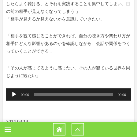
したらよく聴ける」とそれを実践することを集中してしまい、目
の前の相手が見えなくなってしまう 」
「
相手が見えるか見えないかを意識していきたい
」
「相手を観て感じることができれば、自分の聴き方や関わり方が
相手にどんな影響があるのかを確認しながら、会話や関係をつく
っていくことができる 」
「その人が感じてるように感じたい。
その人が観ている世界を同
じように観たい」
音
00:00
00:00
声
プ
レ
2014.03.13
ー
『どんな時もどんな相手も絶対尊敬するにはどうしたらいいか』
ヤ