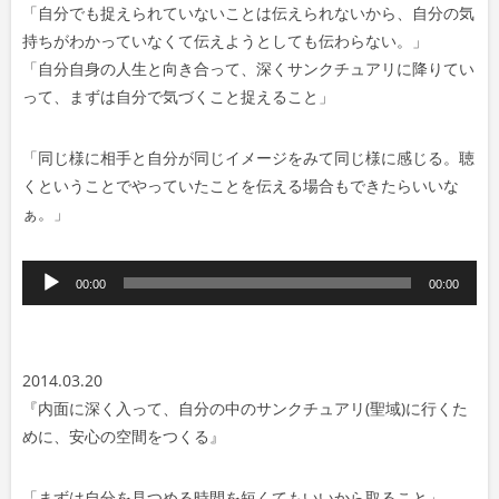
「
自分でも捉えられていないことは伝えられないから、
自分の気
持ちがわかっていなくて伝えようとしても伝わらない。
」
「
自分自身の人生と向き合って、
深くサンクチュアリに降りてい
って、
まずは自分で気づくこと捉えること
」
「
同じ様に相手と自分が同じイメージをみて同じ様に感じる。
聴
くということでやっていたことを伝える場合もできたらいいな
ぁ。
」
音
00:00
00:00
声
プ
レ
2014.03.20
ー
『内面に深く入って、自分の中のサンクチュアリ(聖域)に行くた
ヤ
めに、安心の空間をつくる
』
ー
「まずは自分を見つめる時間を短くてもいいから取ること
」