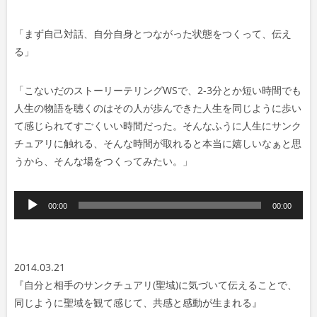
「まず自己対話、自分自身とつながった状態をつくって、伝え
る
」
「
こないだのストーリーテリングWSで、2-3分とか短い時間でも
人生の物語を聴くのはその人が歩んできた人生を同じように歩い
て感じられてすごくいい時間だった。そんなふうに人生にサンク
チュアリに触れる、そんな時間が取れると本当に嬉しいなぁと思
うから、そんな場をつくってみたい。」
音
00:00
00:00
声
プ
レ
2014.03.21
ー
『自分と相手のサンクチュアリ(聖域)に気づいて伝えることで、
ヤ
同じように聖域を観て感じて、共感と感動が生まれる』
ー