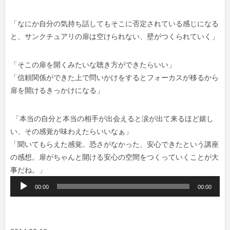
「なにか自分の気持ち話してもそこに否定されている感じになる
と、サンクチュアリの扉は空けられない、壁がつくられていく
」
「そこの扉を開くみたいな聴き方ができたらいい
」
「
信頼関係ができた上で問いかけをするとフォーカスが移るから
扉を開けるきっかけになる」
「本当の自分と本当の相手が出会えると涙が出て来るほど嬉し
い、その感覚が味わえたらいいなぁ」
「聞いてもらえた感覚。恐さがなかった、安心できたという講座
の感想。扉がちゃんと開ける安心の空間をつくっていくことが大
事だね。」
音
00:00
00:00
声
プ
レ