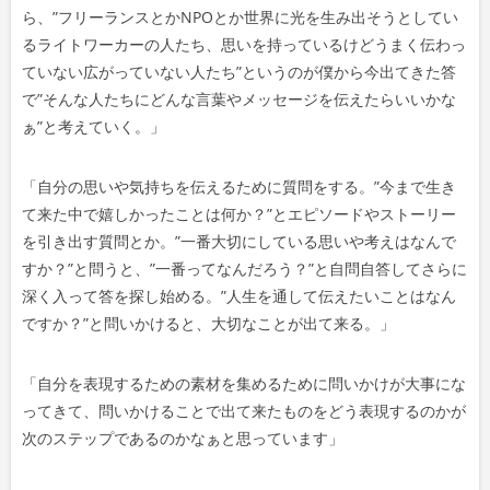
ら、”フリーランスとかNPOとか世界に光を生み出そうとしてい
るライトワーカーの人たち、思いを持っているけどうまく伝わっ
ていない広がっていない人たち”というのが僕から今出てきた答
で”そんな人たちにどんな言葉やメッセージを伝えたらいいかな
ぁ”と考えていく。
」
「
自分の思いや気持ちを伝えるために質問をする。”今まで生き
て来た中で嬉しかったことは何か？”とエピソードやストーリー
を引き出す質問とか。”一番大切にしている思いや考えはなんで
すか？”と問うと、”一番ってなんだろう？”と自問自答してさらに
深く入って答を探し始める。”人生を通して伝えたいことはなん
ですか？”と問いかけると、大切なことが出て来る。」
「自分を表現するための素材を集めるために問いかけが大事にな
ってきて、問いかけることで出て来たものをどう表現するのかが
次のステップであるのかなぁと思っています」