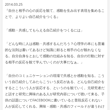
2014.03.25
ー
『自分と相手の心の反応を観て、感動を生み出す表現を集めるこ
ヤ
とで、よりよい自己紹介をつくる』
ー
「感動・共感してもらえる自己紹介をつくるには」
「どんな時に人は感動・共感するんだろう？心理学の本にも普遍
的な法則は書いてあるけど知識に頼ると相手の心が観れなくな
る。自分自身をとおして感動の仕組みを知る、自分の行動に対す
る相手の反応を観て学んでいくのが大事だなぁ。」
「自分のコミュニケーションの現場で共感とか感動を知る。こう
いう自己紹介してみたらこういう反応がある、どんな自己紹介を
するとこういう人が反応する、というのを観ていく。元研究者だ
と話すと研究に興味のある人が研究内容について聴いて来る。子
供の話題についてFACEBOOKに書いていると普段反応くれない
人が反応してくれる。興味・感動・共感のフィールドが違うわけ