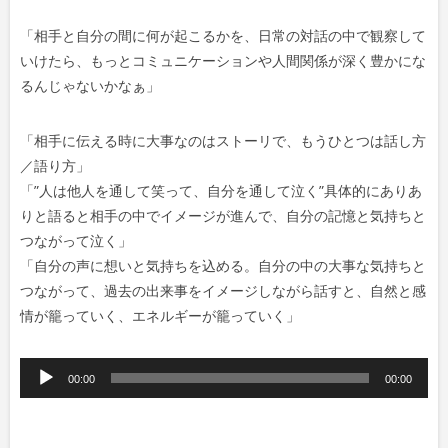
「相手と自分の間に何が起こるかを、日常の対話の中で観察して
いけたら、もっとコミュニケーションや人間関係が深く豊かにな
るんじゃないかなぁ」
「相手に伝える時に大事なのはストーリで、もうひとつは話し方
／語り方」
「”人は他人を通して笑って、自分を通して泣く”具体的にありあ
りと語ると相手の中でイメージが進んで、自分の記憶と気持ちと
つながって泣く」
「自分の声に想いと気持ちを込める。自分の中の大事な気持ちと
つながって、過去の出来事をイメージしながら話すと、自然と感
情が籠っていく、エネルギーが籠っていく」
音
00:00
00:00
声
プ
レ