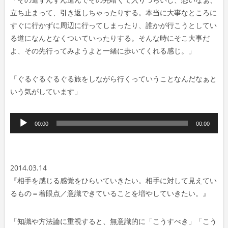
立ち止まって、引き返しちゃったりする。
本当に大事なところに
すぐに行かずに周辺に行ってしまったり、誰かが行こうとしてい
る道になんとなくついていったりする。そんな時にそこ大事だ
よ、その先行ってみようよと一緒に歩いてくれる感じ。」
「
ぐるぐるぐるぐる旅をしながら行くっていうことなんだなぁと
いう気がしています」
音
00:00
00:00
声
プ
レ
2014.03.14
ー
『
相手を感じる感覚をひらいていきたい。
相手に対して見えてい
ヤ
るもの＝着眼点／
意識できていることを増やしていきたい。』
ー
「知識や方法論に重視すると、無意識的に「こうすべき」「こう