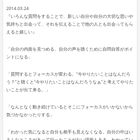
レ
2014.03.24
ー
『いろんな質問をすることで、新しい自分や自分の大切な思いや
ヤ
気持ちと出会って、それを伝えることで他の人とも出会ってもら
ー
えると嬉しい』
「
自分の内面を見つめる、自分の声を聴くために自問自答がポイ
ントになる」
「
質問するとフォーカスが変わる。”今やりたいことはなんだろ
う？”と聴くと”今やりたいことはなんだろうなぁ”と考えてやりた
いことが出て来る。
」
「
なんとなく動き続けているとそこにフォーカスがいかないから
気づかなかったりする」
「
わかった気になると自分も相手も見えなくなる。自分の中はい
ろんなところがあって行ったことがない場所もある。わかってい