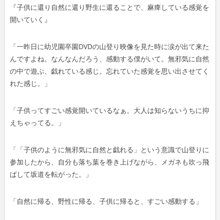
『子供に還り自然に還り野生に還ることで、麻痺している感覚を
ヤ
開いていく』
ー
「
一昨日に幼児園卒園DVDの山登り映像を見た時に涙が出て来た
んですよね。なんなんだろう、感動する僕がいて。無邪気に自然
の中で遊ぶ、戯れている感じ。忘れていた感覚を思い出させてく
れた感じ。」
「
子供ってすごい感覚開いているなぁ。大人は知らないうちに抑
えちゃってる。
」
「
「子供のように無邪気に自然と戯れる」という意識で山登りに
参加したから、自分も落ち葉を巻き上げながら、メガネも吹っ飛
ばして坂道を転がった。」
「
自然に帰る、野性に帰る、子供に帰ると、すごい感動する」