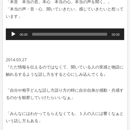
「本音 本当の音。本心 本当の心。本当の声を聞く。」
「本当の声・音・心、聞いていきたい、感じていきたいと想って
います」
音
00:00
00:00
声
プ
レ
2014.03.27
ー
『ただ情報を伝えるのではなくて、聞いている人の実感と物語に
ヤ
触れるするような話し方をすると心にしみ込んでくる』
ー
「自分や相手どんな話し方語り方の時に自分自身が感動・共感す
るのかを観察していけたらいいなぁ」
「みんなにはわかってもらえなくても、１人の人には響くなぁと
いう話し方もある」