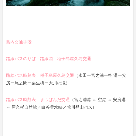
島内交通手段
路線バスのりば・路線図：種子島屋久島交通
路線バス時刻表：種子島屋久島交通
（永田ー宮之浦ー空 港ー安
房ー尾之間ー栗生橋ー大川の滝）
路線バス時刻表：まつばんだ交通
（宮之浦港 ⇔ 空港 ⇔ 安房港
⇔ 屋久杉自然館／白谷雲水峡／荒川登山バス）