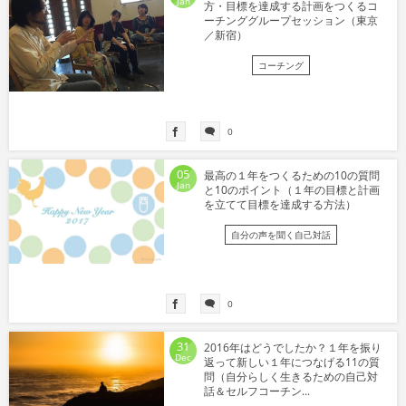
Jan
方・目標を達成する計画をつくるコ
ーチンググループセッション（東京
／新宿）
コーチング
0
05
最高の１年をつくるための10の質問
Jan
と10のポイント（１年の目標と計画
を立てて目標を達成する方法）
自分の声を聞く自己対話
0
31
2016年はどうでしたか？１年を振り
Dec
返って新しい１年につなげる11の質
問（自分らしく生きるための自己対
話＆セルフコーチン...