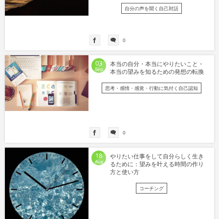
自分の声を聞く自己対話
0
03
本当の自分・本当にやりたいこと・
Sep
本当の望みを知るための発想の転換
思考・感情・感覚・行動に気付く自己認知
0
18
やりたい仕事をして自分らしく生き
Aug
るために：望みを叶える時間の作り
方と使い方
コーチング