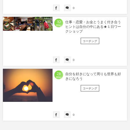
0
30
仕事・恋愛・お金とうまく付き合う
May
ヒントは自分の中にある★１日ワー
クショップ
コーチング
0
28
自分を好きになって周りも世界も好
May
きになろう
コーチング
0