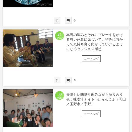
0
31
本当の望みとそれにブレーキをかけ
May
る思い込みに気づいて、望みに向か
って気持ち良く向かっていけるよう
になるセッション感想
コーチング
0
30
美味しい味噌汁飲みながら語り合う
May
夜：味噌汁ナイトinとらんじょ（岡山
／玉野市／宇野）
コーチング