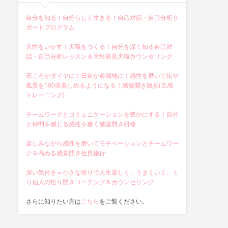
自分を知る！自分らしく生きる！自己対話・自己分析サ
ポートプログラム
天性をいかす！天職をつくる！自分を深く知る自己対
話・自己分析レッスン＆天性発見天職カウンセリング
石ころがダイヤに！日常が遊園地に！感性を磨いて街や
風景を100倍楽しめるようになる！感覚開き散歩(五感
トレーニング)
チームワークとコミュニケーションを豊かにする！自分
と仲間を感じる感性を磨く感覚開き研修
楽しみながら感性を磨いてモチベーションとチームワー
クを高める感覚開き社員旅行
深い気付き＝小さな悟りで人生楽しく、うまくいく、く
り仙人の悟り開きコーチング＆カウンセリング
さらに知りたい方は
こちら
をご覧ください。