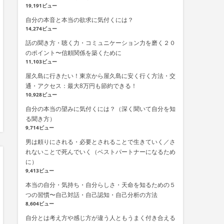
19,191ビュー
自分の本音と本当の欲求に気付くには？
14,274ビュー
話の聞き方・聴く力・コミュニケーション力を磨く２０
のポイント〜信頼関係を築くために
11,103ビュー
屋久島に行きたい！東京から屋久島に安く行く方法・交
通・アクセス：最大8万円も節約できる！
10,928ビュー
自分の本当の望みに気付くには？（深く聞いて自分を知
る聞き方）
9,714ビュー
男は頼りにされる・必要とされることで生きていく／さ
れないことで死んでいく（ベストパートナーになるため
に）
9,413ビュー
本当の自分・気持ち・自分らしさ・天命を知るための５
つの習慣〜自己対話・自己認知・自己分析の方法
8,604ビュー
自分とは考え方や感じ方が違う人ともうまく付き合える