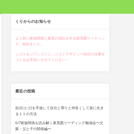
くりからのお知らせ
より良い家族関係と家系の流れを作る家系図リーディン
グ、始めました。
シゴトをジブンゴトに：ジゴトデザイン〜自分の仕事を
つくるお手伝いさせてください！
最近の投稿
自分(エゴ)を手放して自分と周りと仲良くして楽に生き
る１１の方法
6/7家族関係を読み解く家系図リーディング勉強会〜父
親・父と子の関係編〜