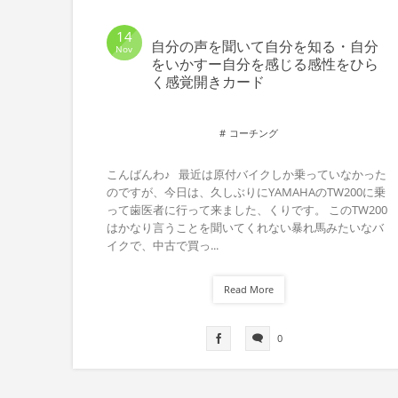
14
自分の声を聞いて自分を知る・自分
Nov
をいかすー自分を感じる感性をひら
く感覚開きカード
コーチング
こんばんわ♪ 最近は原付バイクしか乗っていなかった
のですが、今日は、久しぶりにYAMAHAのTW200に乗
って歯医者に行って来ました、くりです。 このTW200
はかなり言うことを聞いてくれない暴れ馬みたいなバ
イクで、中古で買っ...
Read More
0