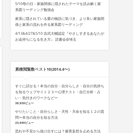
5/10母の日：家族関係に隠されたテーマを読み解く家
系図リーディング勉強会
家系に隠されている愛の物語に気づき、より良い家族関
係と家系の流れを作る家系図リーディング
4/13&4/27&5/10 吉武大輔認定『やさしすぎるあなたが
お金持ちになる生き方』 読書会@埼玉
累積閲覧数ベスト10(2014.4〜)
すぐに試せる！本当の自分・自分らしさ・自分の気持ち
を知るウェブサイト２３ー心理テスト・自己分析・占
い・気付きのワークなどー
39,939ビュー
やりたいこと・自分らしさ・天性・天命を知る１２の質
問〜本当の自分を知る方法
23,649ビュー
恐れや不安から抜け出すには？被害妄想を止める方法