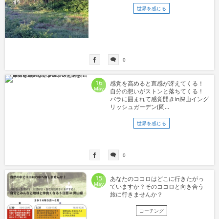
世界を感じる
0
16
感覚を高めると直感が冴えてくる！
May
自分の想いがストンと落ちてくる！
バラに囲まれて感覚開きin深山イング
リッシュガーデン(岡...
世界を感じる
0
15
あなたのココロはどこに行きたがっ
May
ていますか？そのココロと向き合う
旅に行きませんか？
コーチング