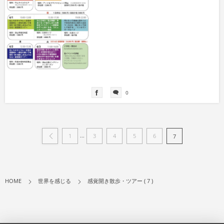
0
...
1
3
4
5
6
7
HOME
世界を感じる
感覚開き散歩・ツアー ( 7 )