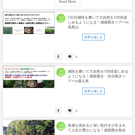
Read More
02
10/26感性を磨いて大自然を100倍楽
Sep
しめるようになる！感覚開きツアーin
高尾山
世界を感じる
0
20
感性を磨いて大自然を100倍楽しめる
Aug
ようになる！感覚開き・自分開きツ
アーin屋久島
世界を感じる
0
29
直感を高めると深い気付きが生まれ
May
て人生が豊かになる！感覚開き散歩