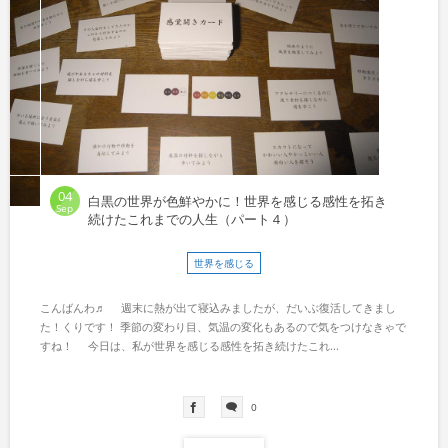
04
白黒の世界が色鮮やかに！世界を感じる感性を拓き
Sep
続けたこれまでの人生（パート４）
世界を感じる
こんばんわ♬ 週末に熱が出て寝込みましたが、だいぶ復活してきまし
た！くりです！ 季節の変わり目、気温の変化もあるので気をつけなきゃで
すね！ 今日は、私が世界を感じる感性を拓き続けたこれ...
0