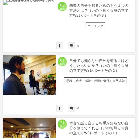
02
未知の自分を知るためのもう１つの
Jan
方法とは？（いのち輝く☆身の立て
方WSレポートその３）
コーチング
0
01
自分でも知らない自分を知るにはど
Jan
うしたらいいか？（いのち輝く☆身
の立て方WSレポートその２）
思考・感情・感覚・行動に気付く自己認知
0
31
本音で話し合える相手が知らない自
Dec
分を教えてくれる（いのち輝く☆身
の立て方WSレポートその１）