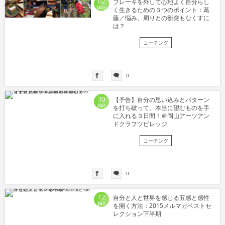
02
ブレーキを外して心地よく自分らし
May
く生きるための３つのポイント：葛
藤／悩み、周りとの衝突もなくすに
は？
コーチング
0
30
【予告】自分の思い込みとパターン
Apr
を打ち破って、本当に望むものを手
に入れる３日間！＠岡山アーツアン
ドクラフツビレッジ
コーチング
0
12
自分と人と世界を感じる五感と感性
Jan
を開く方法：2015メルマガベストセ
レクション下半期