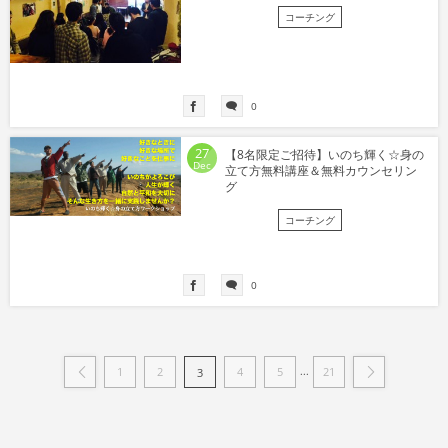
コーチング
0
27
【8名限定ご招待】いのち輝く☆身の
Dec
立て方無料講座＆無料カウンセリン
グ
コーチング
0
...
1
2
4
5
21
3