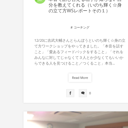
Dec
分を教えてくれる（いのち輝く☆身
の立て方WSレポートその１）
コーチング
12/20に吉武大輔さんとらんぼうといのち輝く☆身の立
て方ワークショップをやってきました。「本音を話す
こと」「愛あるフィードバックをすること」「それを
みんなに対してじゃなくて３人とか少なくてもいいか
らできる人を見つけること／つくること」本当...
Read More
0