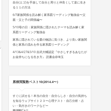
自分(エゴ)を手放して自分と周りと仲良くして楽に生き
る１１の方法
6/7家族関係を読み解く家系図リーディング勉強会〜父
親・父と子の関係編〜
5/10母の日：家族関係に隠されたテーマを読み解く家
系図リーディング勉強会
家系に隠されている愛の物語に気づき、より良い家族関
係と家系の流れを作る家系図リーディング
4/13&4/27&5/10 吉武大輔認定『やさしすぎるあなたが
お金持ちになる生き方』 読書会@埼玉
累積閲覧数ベスト10(2014.4〜)
すぐに試せる！本当の自分・自分らしさ・自分の気持ち
を知るウェブサイト２３ー心理テスト・自己分析・占
い・気付きのワークなどー
39,938ビュー