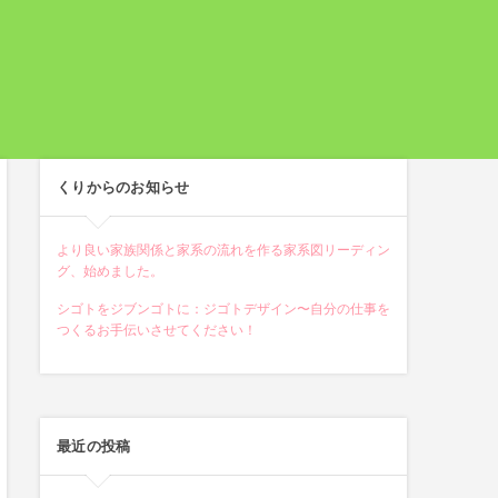
くりからのお知らせ
より良い家族関係と家系の流れを作る家系図リーディン
グ、始めました。
シゴトをジブンゴトに：ジゴトデザイン〜自分の仕事を
つくるお手伝いさせてください！
最近の投稿