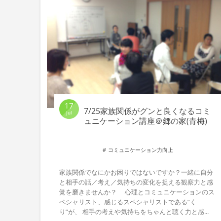
17
7/25家族関係がグンと良くなるコミ
Jul
ュニケーション講座＠郷の家(青梅)
コミュニケーション力向上
家族関係でなにかお困りではないですか？一緒に自分
と相手の話／考え／気持ちの変化を捉える観察力と感
覚を磨きませんか？ 心理とコミュニケーションのス
ペシャリスト、感じるスペシャリストである”く
り”が、 相手の考えや気持ちをちゃんと聴く力と感...