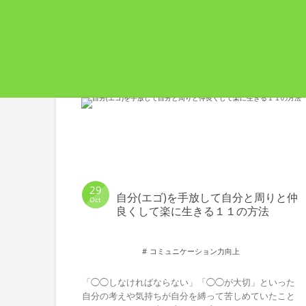
29
自分(エゴ)を手放して自分と周りと仲
Oct
良くして楽に生きる１１の方法
コミュニケーション力向上
「◯◯しなければならない」「◯◯が大切」といった
自分の考えや気持ちが自分を縛って苦しめていたこと