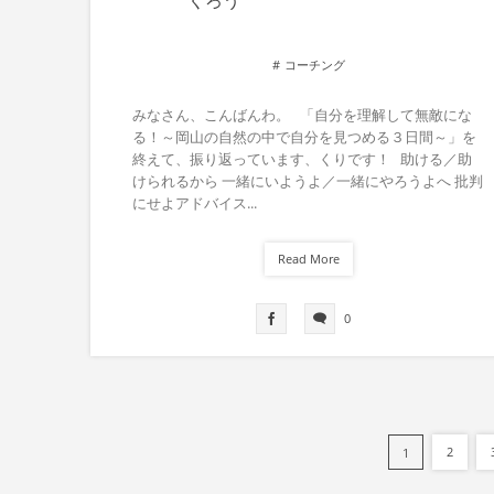
くろう
コーチング
みなさん、こんばんわ。 「自分を理解して無敵にな
る！～岡山の自然の中で自分を見つめる３日間～」を
終えて、振り返っています、くりです！ 助ける／助
けられるから 一緒にいようよ／一緒にやろうよへ 批判
にせよアドバイス...
Read More
0
2
1