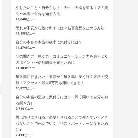
やりたいこと・自分らしさ・天性・天命を知る１２の質
問〜本当の自分を知る方法
23,648ビュー
恐れや不安から抜け出すには？被害妄想を止める方法
19,188ビュー
自分の本音と本当の欲求に気付くには？
14,274ビュー
話の聞き方・聴く力・コミュニケーション力を磨く２０
のポイント〜信頼関係を築くために
11,103ビュー
屋久島に行きたい！東京から屋久島に安く行く方法・交
通・アクセス：最大8万円も節約できる！
10,927ビュー
自分の本当の望みに気付くには？（深く聞いて自分を知
る聞き方）
9,714ビュー
男は頼りにされる・必要とされることで生きていく／さ
れないことで死んでいく（ベストパートナーになるため
に）
9,413ビュー