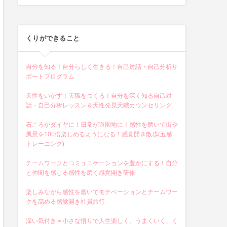
くりができること
自分を知る！自分らしく生きる！自己対話・自己分析サ
ポートプログラム
天性をいかす！天職をつくる！自分を深く知る自己対
話・自己分析レッスン＆天性発見天職カウンセリング
石ころがダイヤに！日常が遊園地に！感性を磨いて街や
風景を100倍楽しめるようになる！感覚開き散歩(五感
トレーニング)
チームワークとコミュニケーションを豊かにする！自分
と仲間を感じる感性を磨く感覚開き研修
楽しみながら感性を磨いてモチベーションとチームワー
クを高める感覚開き社員旅行
深い気付き＝小さな悟りで人生楽しく、うまくいく、く