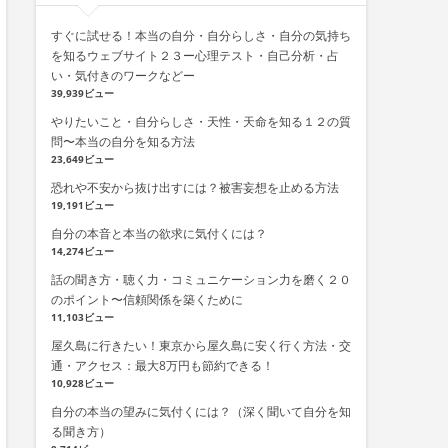
すぐに試せる！本当の自分・自分らしさ・自分の気持ち
を知るウェブサイト２３ー心理テスト・自己分析・占
い・気付きのワークなどー
39,939ビュー
やりたいこと・自分らしさ・天性・天命を知る１２の質
問〜本当の自分を知る方法
23,649ビュー
恐れや不安から抜け出すには？被害妄想を止める方法
19,191ビュー
自分の本音と本当の欲求に気付くには？
14,274ビュー
話の聞き方・聴く力・コミュニケーション力を磨く２０
のポイント〜信頼関係を築くために
11,103ビュー
屋久島に行きたい！東京から屋久島に安く行く方法・交
通・アクセス：最大8万円も節約できる！
10,928ビュー
自分の本当の望みに気付くには？（深く聞いて自分を知
る聞き方）