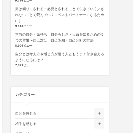
9,714ビュー
男は頼りにされる・必要とされることで生きていく／さ
れないことで死んでいく（ベストパートナーになるため
に）
9,413ビュー
本当の自分・気持ち・自分らしさ・天命を知るための５
つの習慣〜自己対話・自己認知・自己分析の方法
8,604ビュー
自分とは考え方や感じ方が違う人ともうまく付き合える
ようになるには？
7,821ビュー
カテゴリー
自分を感じる
相手を感じる