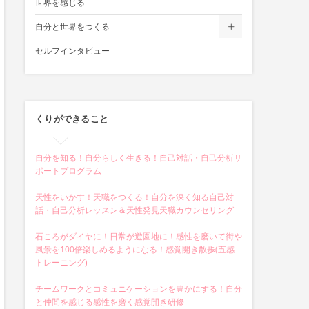
世界を感じる
自分と世界をつくる
セルフインタビュー
くりができること
自分を知る！自分らしく生きる！自己対話・自己分析サ
ポートプログラム
天性をいかす！天職をつくる！自分を深く知る自己対
話・自己分析レッスン＆天性発見天職カウンセリング
石ころがダイヤに！日常が遊園地に！感性を磨いて街や
風景を100倍楽しめるようになる！感覚開き散歩(五感
トレーニング)
チームワークとコミュニケーションを豊かにする！自分
と仲間を感じる感性を磨く感覚開き研修