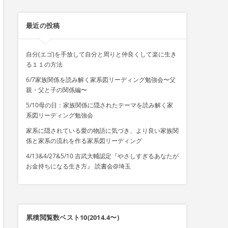
最近の投稿
自分(エゴ)を手放して自分と周りと仲良くして楽に生き
る１１の方法
6/7家族関係を読み解く家系図リーディング勉強会〜父
親・父と子の関係編〜
5/10母の日：家族関係に隠されたテーマを読み解く家
系図リーディング勉強会
家系に隠されている愛の物語に気づき、より良い家族関
係と家系の流れを作る家系図リーディング
4/13&4/27&5/10 吉武大輔認定『やさしすぎるあなたが
お金持ちになる生き方』 読書会@埼玉
累積閲覧数ベスト10(2014.4〜)