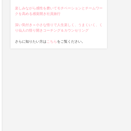
楽しみながら感性を磨いてモチベーションとチームワー
クを高める感覚開き社員旅行
深い気付き＝小さな悟りで人生楽しく、うまくいく、く
り仙人の悟り開きコーチング＆カウンセリング
さらに知りたい方は
こちら
をご覧ください。