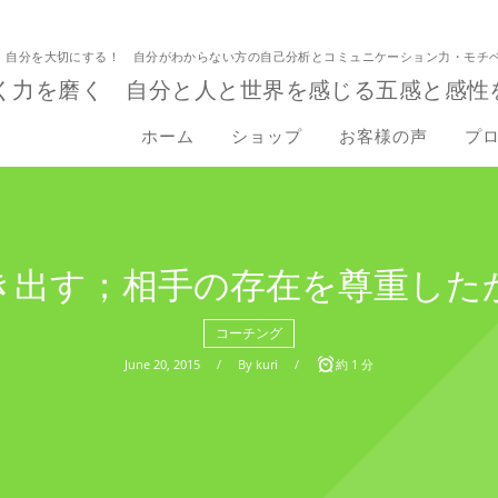
！自分を大切にする！ 自分がわからない方の自己分析とコミュニケーション力・モチ
く力を磨く 自分と人と世界を感じる五感と感性
ホーム
ショップ
お客様の声
プ
き出す；相手の存在を尊重した
コーチング
June
20
,
2015
By
kuri
約 1 分