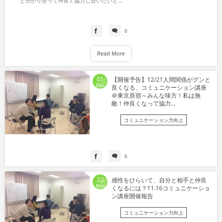
と分かり合って仲良く協力し合いたいと...
0
Read More
01
【開催予告】12/21人間関係がグンと
Dec
良くなる、コミュニケーション講座
＠東京原宿～みんな味方！私は無
敵！仲良くなって協力...
コミュニケーション力向上
0
22
感性をひらいて、自分と相手と仲良
Nov
くなるには？11.16コミュニケーショ
ン講座開催報告
コミュニケーション力向上