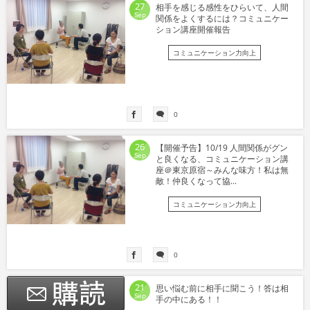
27
相手を感じる感性をひらいて、人間
Sep
関係をよくするには？コミュニケー
ション講座開催報告
コミュニケーション力向上
0
26
【開催予告】10/19 人間関係がグン
Sep
と良くなる、コミュニケーション講
座＠東京原宿～みんな味方！私は無
敵！仲良くなって協...
コミュニケーション力向上
0
21
思い悩む前に相手に聞こう！答は相
Sep
手の中にある！！