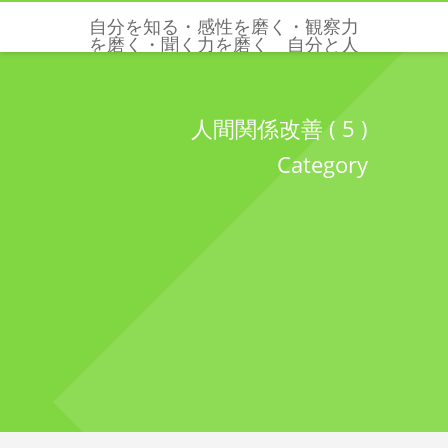
自分を知る・感性を磨く・観察力
を磨く・聞く力を磨く 自分と人
と世界を感じる五感と感性を磨く
クリクリエーションズ
人間関係改善 ( 5 )
Category