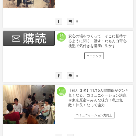
0
16
安心の場をつくって、そこに招待す
Nov
るように聞く・話す：わもん白帯心
徒塾で気付きを講座に生かす
コーチング
0
08
【残り３名】11/16人間関係がグンと
Nov
良くなる、コミュニケーション講座
＠東京原宿～みんな味方！私は無
敵！仲良くなって協力...
コミュニケーション力向上