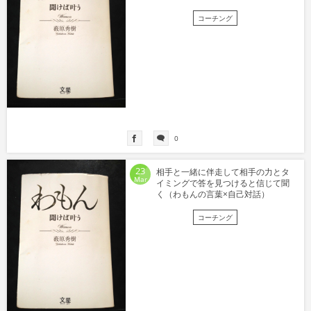
コーチング
0
23
相手と一緒に伴走して相手の力とタ
Mar
イミングで答を見つけると信じて聞
く（わもんの言葉×自己対話）
コーチング