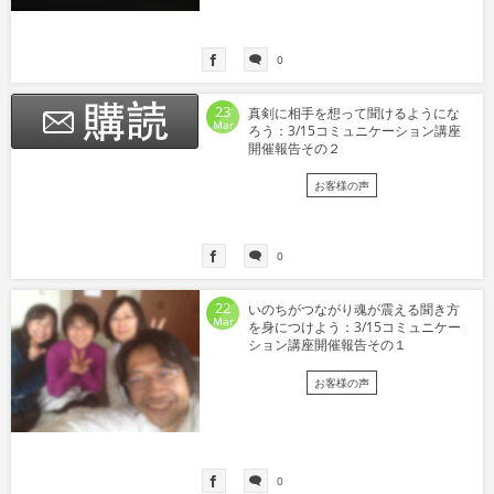
0
23
真剣に相手を想って聞けるようにな
Mar
ろう：3/15コミュニケーション講座
開催報告その２
お客様の声
0
22
いのちがつながり魂が震える聞き方
Mar
を身につけよう：3/15コミュニケー
ション講座開催報告その１
お客様の声
0