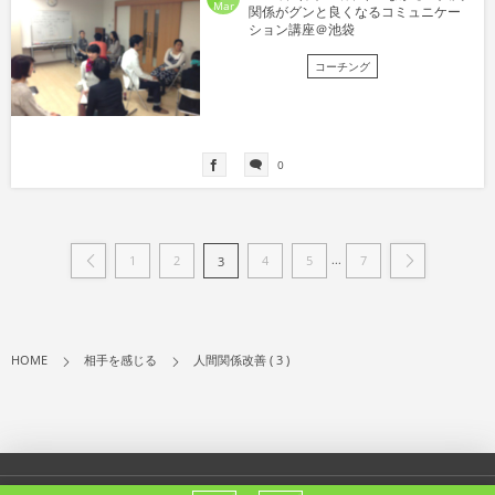
Mar
関係がグンと良くなるコミュニケー
ション講座＠池袋
コーチング
0
...
1
2
4
5
7
3
HOME
相手を感じる
人間関係改善 ( 3 )