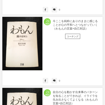
0
26
今ここを純粋にありのままに感じる
Mar
ことが心の平和へとつながっていく
（わもんの言葉×自己対話）
コーチング
0
25
自分の心を動かす出来事のパターン
Mar
を知ることができれば、イライラを
生み出さなくてよくなる（わもんの
言葉×自己対話）