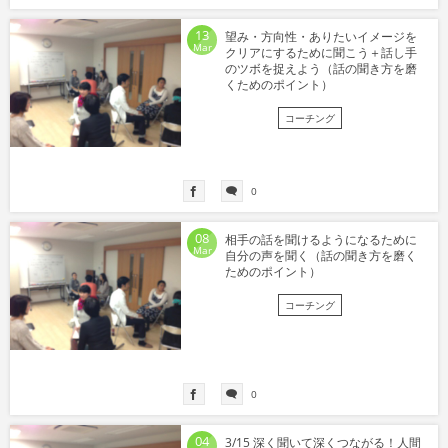
13
望み・方向性・ありたいイメージを
Mar
クリアにするために聞こう＋話し手
のツボを捉えよう（話の聞き方を磨
くためのポイント）
コーチング
0
08
相手の話を聞けるようになるために
Mar
自分の声を聞く（話の聞き方を磨く
ためのポイント）
コーチング
0
04
3/15 深く聞いて深くつながる！人間