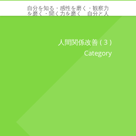
自分を知る・感性を磨く・観察力
を磨く・聞く力を磨く 自分と人
と世界を感じる五感と感性を磨く
クリクリエーションズ
人間関係改善 ( 3 )
Category