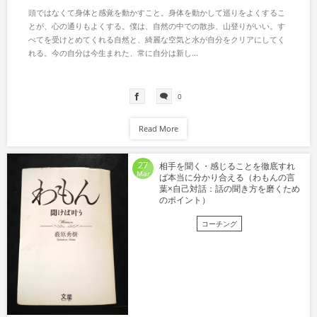
頭ではなくて身体と感覚を動かすこと。身体を動かして巡りをよくするこ
とが、心の通りもよくする。僕は、自然の中での散歩、山登りがいい。す
べてを受けとめてくれる自然と、綺麗な空気と水が自分をクリアにしてく
れる。今の自分は今生まれた、常に自分は新し...
0
Read More
27
相手を聞く・感じることを徹底すれ
Mar
ば本当に分かり合える（わもんの言
葉×自己対話：話の聞き方を磨くため
のポイント）
コーチング