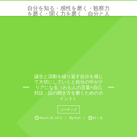
自分を知る・感性を磨く・観察力
を磨く・聞く力を磨く 自分と人
と世界を感じる五感と感性を磨く
クリクリエーションズ
誕生と流動を繰り返す自分を感じ
て大切にしていくと自分の中がク
リアになる（わもんの言葉×自己
対話：話の聞き方を磨くためのポ
イント）
コーチング
By
kuri
March
28
,
2015
約 1 分