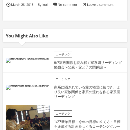
March
28
,
2015
By
kuri
No comment
Leave a comment
You Might Also Like
コーチング
6/7家族関係を読み解く家系図リーディング
勉強会〜父親・父と子の関係編〜
コーチング
家系に隠されている愛の物語に気づき、よ
り良い家族関係と家系の流れを作る家系図
リーディング
コーチング
1/27新年目標・今年の目標の立て方・目標
を達成する計画をつくるコーチンググルー