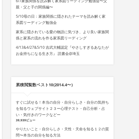
6/7家族関係を読み解く家系図リーディング勉強会〜父
親・父と子の関係編〜
5/10母の日：家族関係に隠されたテーマを読み解く家
系図リーディング勉強会
家系に隠されている愛の物語に気づき、より良い家族関
係と家系の流れを作る家系図リーディング
4/13&4/27&5/10 吉武大輔認定『やさしすぎるあなたが
お金持ちになる生き方』 読書会@埼玉
累積閲覧数ベスト10(2014.4〜)
すぐに試せる！本当の自分・自分らしさ・自分の気持ち
を知るウェブサイト２３ー心理テスト・自己分析・占
い・気付きのワークなどー
39,939ビュー
やりたいこと・自分らしさ・天性・天命を知る１２の質
問〜本当の自分を知る方法