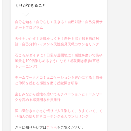
くりができること
自分を知る！自分らしく生きる！自己対話・自己分析サ
ポートプログラム
天性をいかす！天職をつくる！自分を深く知る自己対
話・自己分析レッスン＆天性発見天職カウンセリング
石ころがダイヤに！日常が遊園地に！感性を磨いて街や
風景を100倍楽しめるようになる！感覚開き散歩(五感
トレーニング)
チームワークとコミュニケーションを豊かにする！自分
と仲間を感じる感性を磨く感覚開き研修
楽しみながら感性を磨いてモチベーションとチームワー
クを高める感覚開き社員旅行
深い気付き＝小さな悟りで人生楽しく、うまくいく、く
り仙人の悟り開きコーチング＆カウンセリング
さらに知りたい方は
こちら
をご覧ください。