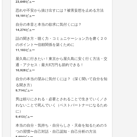
23,649ビュー
恐れや不安から抜け出すには？被害妄想を止める方法
19,191ビュー
自分の本音と本当の欲求に気付くには？
14,274ビュー
話の聞き方・聴く力・コミュニケーション力を磨く２０
のポイント〜信頼関係を築くために
11,103ビュー
屋久島に行きたい！東京から屋久島に安く行く方法・交
通・アクセス：最大8万円も節約できる！
10,928ビュー
自分の本当の望みに気付くには？（深く聞いて自分を知
る聞き方）
9,714ビュー
男は頼りにされる・必要とされることで生きていく／さ
れないことで死んでいく（ベストパートナーになるため
に）
9,413ビュー
本当の自分・気持ち・自分らしさ・天命を知るための５
つの習慣〜自己対話・自己認知・自己分析の方法
8,604ビュー