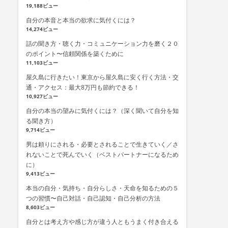
19,188ビュー
自分の本音と本当の欲求に気付くには？
14,274ビュー
話の聞き方・聴く力・コミュニケーション力を磨く２０
のポイント〜信頼関係を築くために
11,103ビュー
屋久島に行きたい！東京から屋久島に安く行く方法・交
通・アクセス：最大8万円も節約できる！
10,927ビュー
自分の本当の望みに気付くには？（深く聞いて自分を知
る聞き方）
9,714ビュー
男は頼りにされる・必要とされることで生きていく／さ
れないことで死んでいく（ベストパートナーになるため
に）
9,413ビュー
本当の自分・気持ち・自分らしさ・天命を知るための５
つの習慣〜自己対話・自己認知・自己分析の方法
8,603ビュー
自分とは考え方や感じ方が違う人ともうまく付き合える