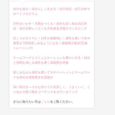
自分を知る！自分らしく生きる！自己対話・自己分析サ
ポートプログラム
天性をいかす！天職をつくる！自分を深く知る自己対
話・自己分析レッスン＆天性発見天職カウンセリング
石ころがダイヤに！日常が遊園地に！感性を磨いて街や
風景を100倍楽しめるようになる！感覚開き散歩(五感
トレーニング)
チームワークとコミュニケーションを豊かにする！自分
と仲間を感じる感性を磨く感覚開き研修
楽しみながら感性を磨いてモチベーションとチームワー
クを高める感覚開き社員旅行
深い気付き＝小さな悟りで人生楽しく、うまくいく、く
り仙人の悟り開きコーチング＆カウンセリング
さらに知りたい方は
こちら
をご覧ください。