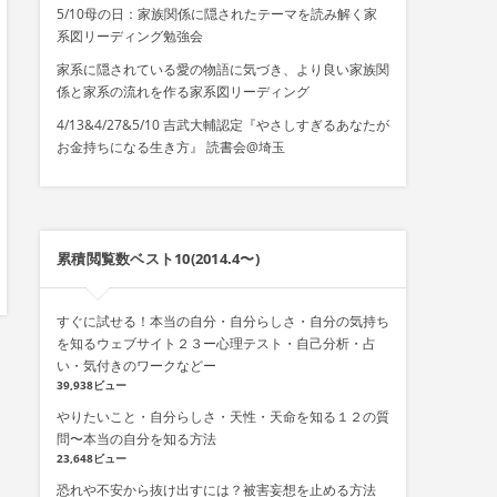
5/10母の日：家族関係に隠されたテーマを読み解く家
系図リーディング勉強会
家系に隠されている愛の物語に気づき、より良い家族関
係と家系の流れを作る家系図リーディング
4/13&4/27&5/10 吉武大輔認定『やさしすぎるあなたが
お金持ちになる生き方』 読書会@埼玉
累積閲覧数ベスト10(2014.4〜)
すぐに試せる！本当の自分・自分らしさ・自分の気持ち
を知るウェブサイト２３ー心理テスト・自己分析・占
い・気付きのワークなどー
39,938ビュー
やりたいこと・自分らしさ・天性・天命を知る１２の質
問〜本当の自分を知る方法
23,648ビュー
恐れや不安から抜け出すには？被害妄想を止める方法