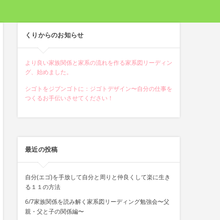
くりからのお知らせ
より良い家族関係と家系の流れを作る家系図リーディン
グ、始めました。
シゴトをジブンゴトに：ジゴトデザイン〜自分の仕事を
つくるお手伝いさせてください！
最近の投稿
自分(エゴ)を手放して自分と周りと仲良くして楽に生き
る１１の方法
6/7家族関係を読み解く家系図リーディング勉強会〜父
親・父と子の関係編〜