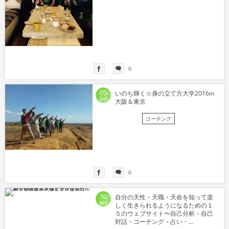
0
05
いのち輝く☆身の立て方大学2016in
Oct
大阪＆東京
コーチング
0
30
自分の天性・天職・天命を知って楽
Sep
しく生きられるようになるための１
５のウェブサイト〜自己分析・自己
対話・コーチング・占い・...