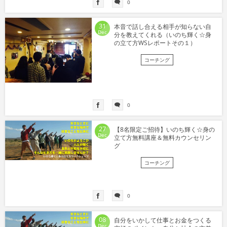
0
31
本音で話し合える相手が知らない自
Dec
分を教えてくれる（いのち輝く☆身
の立て方WSレポートその１）
コーチング
0
27
【8名限定ご招待】いのち輝く☆身の
Dec
立て方無料講座＆無料カウンセリン
グ
コーチング
0
08
自分をいかして仕事とお金をつくる
Dec