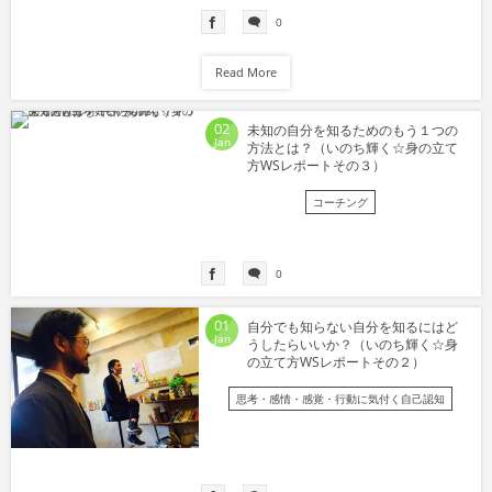
0
Read More
02
未知の自分を知るためのもう１つの
Jan
方法とは？（いのち輝く☆身の立て
方WSレポートその３）
コーチング
0
01
自分でも知らない自分を知るにはど
Jan
うしたらいいか？（いのち輝く☆身
の立て方WSレポートその２）
思考・感情・感覚・行動に気付く自己認知