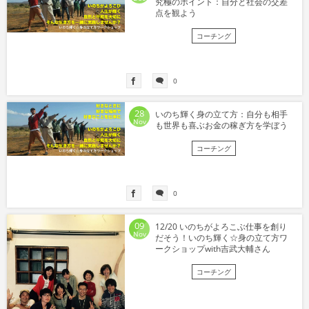
究極のポイント：自分と社会の交差
点を観よう
コーチング
0
28
いのち輝く身の立て方：自分も相手
Nov
も世界も喜ぶお金の稼ぎ方を学ぼう
コーチング
0
09
12/20 いのちがよろこぶ仕事を創り
Nov
だそう！いのち輝く☆身の立て方ワ
ークショップwith吉武大輔さん
コーチング