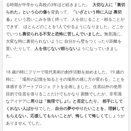
る時期が中学から高校の3年ほど続きました。
大切な人に「裏切
られた」という心の傷
を背負って、
「いざという時に人は 裏切
る」
という思いこみを強く持って、人を信じること・頼ることが
できず、 ほとんどのことを1人でやるようになりました。どこか
でいつも
裏切られる不安と恐怖に苦しんでいました。
無意識に、
大変な時に裏切られないように 自分から壁をつくったり距離を
置いたりして、
人を信じない/頼らない
ようになっていきまし
た。
18 歳の時にフリーで現代美術の創作活動を始めました。19 歳の
時に、「場所の記憶を知るとその場所の感じ方が変わる」ことを
体感するアートプロジェ クトを企画しました。住居以外の使用
目的で住居を借りることだけでもかなり 困難でしたが、非常識
なアイデアに
周りは「無理でしょ!」と否定したり、 相手にして
くれない人ばかり
でした。
自分の夢ややりたいことを、理解して
もらえない、応援してもらいことが、悔しくて悔しくて
しょうが
ありません でした。