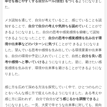
幸せを感じやすくする自分ルール(信念) をつくる
ようになりまし
た。
メタ認知を通して、自分が考えていること、感じていることを認
知することで、
自分で自分の考えや気持ちを認めていく
ことがで
きるようになりまし た。自分の思考や感覚感情を俯瞰して認知
できるようになったことで、
自分の思考や感覚感情を生み出す環
境や出来事などのパターンに気づく
ことがで きるようになりま
した。望んでいる思考や感情を生み出している環境要素や出来事
を、自分の環境や予定に入れていくことで、自然と
自分を良い思
考や感情へと導いていける
ようになりました。逆に、避けたい感
覚感情を生み出す、環境や出来事を避けることができるようにな
りました。
感じ方を広めて深める方法を探究していく中で、ひとつのものご
とをいろんな感じ方で捉えられるようになりました。ある考えや
感じ方に囚われず、 自分で自分が
どう感じるかを調整できる
よ
うになりました。一見、大変で辛そうな出来事に対しても、前向