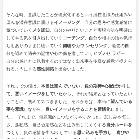
そんな時、意識したことが現実化するという潜在意識の仕組みや
望みを潜在意識に届ける
イメージング
、自分の思考や感覚感情に
気づいていく
メタ認知
、自分のやりたいことと実現方法を明確に
してやる気を引き出していく
コーチング
、自分や相手の話や気持
ちをありのままに聴いていく
傾聴やカウ ンセリング
、過去の自
分を認めて過去の記憶や心の傷を癒していく
ヒプノセ ラピー
、
自分の感じ方に執着するのではなく出来事を多様な感覚で捉えら
れるようにする
感性開拓
と出会いました。
それまでの僕は、
本当は望んでいない、負の期待=心配ばかりし
て、悪いイメージをしていた
から、それが結果となっていたとい
うことに、初めて気づきました。それからは、本当に
望んでいる
事を意識
しながら、
良いイメージをすることを習慣化
しまし
た。 それまで、無意識的につながりやすかった、悲しみや悔し
さ、孤独感、自己否定感などを生み出しにくくする
自分ルールを
つくり
、負の感情を生み出 している
思い込みを手放し
、
喜びや