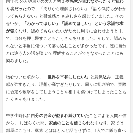
同年代 の人や周りの大人と
考えや感覚が合わなかったりと変わ
り者だった
ので、「周りから理解されない」「話や気持ちがわか
ってもらえない」と孤独感と さみしさを感じていました。その
せいか、
「わかってほしい」「認めてほしい」 という承認欲求
が強くなり
、認めてもらいたいがために周りに合わせようと し
て、自分を押し殺すこともたくさんありました。そして、認めら
れないと本当に傷ついて落ち込むことが多かったです。逆に自分
とは違う人の話を聴 いて理解することができなかったことにも
悩みました。
物心ついた頃から、
「世界を平和にしたい!」
と意気込み、正義
感が強すぎたり、理想が高すぎたりして、周りに批判的で、実際
に否定や攻撃をしてしまうことや相手を傷つけてしまったことも
たくさんありました。
中学生時代に
自分のお金が盗まれ続けていた
ことによる人間不信
から、 しばらくの間、
家族のことも信じられなくなり
、家では
部屋にこもり、家族 とはほとんど話もせずに、1人でご飯も食べ