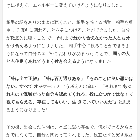
きに捉えて、エネルギーに変えていけるようになりました。
相手の話をありのままに聴くこと、相手を感じる感覚、相手を尊
重して 真剣に関わることを身につけることができました。自分
が徹底的に聴くこと で、それまで
分かり合えなかった人とも分
かり合える
ようになりました。 相手中心に観ることができるよ
うになって自分のエゴやこだわりが弱まった ことで、
周りの人
とも仲良くあれてうまく付き合える
ようになりました。
「答は全て正解」「答は百万通りある」「ものごとに良い悪いは
ない。すべて オッケー!」
という考えと出逢い、「それまで
あぶ
れもので孤独だった自分も認めてくれる、役に立つかではなくて
観てもらえる、存在してもいい、生 きていていいんだ!」
と思え
るようになりました!
その後、出会った仲間は、本当に愛の存在で、何ができるからと
かではなくて、自分と関わってくれました。役立たずと突き放さ