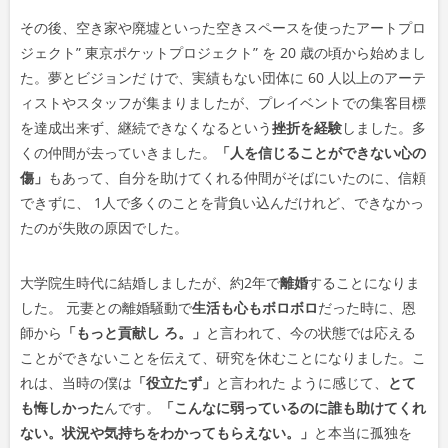
その後、空き家や廃墟といった空きスペースを使ったアートプロ
ジェクト” 東京ポケットプロジェクト” を 20 歳の頃から始めまし
た。夢とビジョンだ けで、実績もない団体に 60 人以上のアーテ
ィストやスタッフが集まりましたが、プレイベントでの集客目標
を達成出来ず、継続できなくなるという
挫折を経験
しました。多
くの仲間が去っていきました。
「人を信じることができない心の
傷」
もあって、自分を助けてくれる仲間がそばにいたのに、信頼
できずに、 1人で多くのことを背負い込んだけれど、できなかっ
たのが失敗の原因でした。
大学院生時代に結婚しましたが、約2年で
離婚
することになりま
した。 元妻との離婚騒動で
生活も心もボロボロ
だった時に、恩
師から
「もっと貢献し ろ。」
と言われて、今の状態では応える
ことができないことを伝えて、研究を休むことになりました。こ
れは、当時の僕は
「役立たず」
と言われた ように感じて、
とて
も悔しかった
んです。
「こんなに弱っているのに誰も助けてくれ
ない。状況や気持ちをわかってもらえない。」
と本当に孤独を