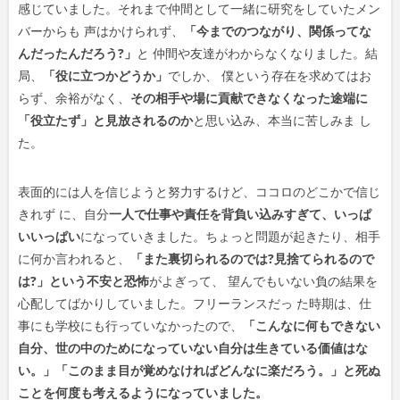
感じていました。それまで仲間として一緒に研究をしていたメン
バーからも 声はかけられず、
「今までのつながり、関係ってな
んだったんだろう?」
と 仲間や友達がわからなくなりました。結
局、
「役に立つかどうか」
でしか、 僕という存在を求めてはお
らず、余裕がなく、
その相手や場に貢献できなくなった途端に
「役立たず」と見放されるのか
と思い込み、本当に苦しみま し
た。
表面的には人を信じようと努力するけど、ココロのどこかで信じ
きれず に、自分
一人で仕事や責任を背負い込みすぎて、いっぱ
いいっぱい
になっていきました。ちょっと問題が起きたり、相手
に何か言われると、
「また裏切られるのでは?見捨てられるので
は?」という不安と恐怖
がよぎって、 望んでもいない負の結果を
心配してばかりしていました。フリーランスだっ た時期は、仕
事にも学校にも行っていなかったので、
「こんなに何もできない
自分、世の中のためになっていない自分は生きている価値はな
い。」「このまま目が覚めなければどんなに楽だろう。」と死ぬ
ことを何度も考えるようになっていました。