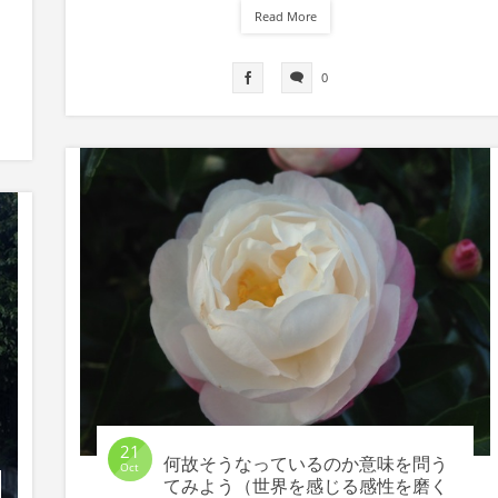
Read More
0
21
何故そうなっているのか意味を問う
Oct
てみよう（世界を感じる感性を磨く