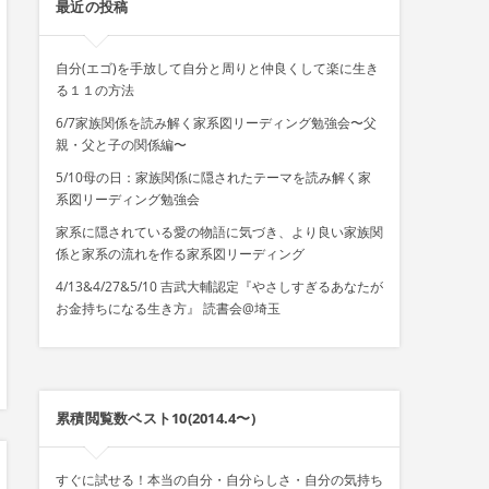
最近の投稿
自分(エゴ)を手放して自分と周りと仲良くして楽に生き
る１１の方法
6/7家族関係を読み解く家系図リーディング勉強会〜父
親・父と子の関係編〜
5/10母の日：家族関係に隠されたテーマを読み解く家
系図リーディング勉強会
家系に隠されている愛の物語に気づき、より良い家族関
係と家系の流れを作る家系図リーディング
4/13&4/27&5/10 吉武大輔認定『やさしすぎるあなたが
お金持ちになる生き方』 読書会@埼玉
累積閲覧数ベスト10(2014.4〜)
すぐに試せる！本当の自分・自分らしさ・自分の気持ち