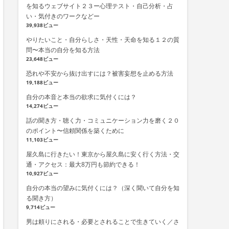
を知るウェブサイト２３ー心理テスト・自己分析・占
い・気付きのワークなどー
39,938ビュー
やりたいこと・自分らしさ・天性・天命を知る１２の質
問〜本当の自分を知る方法
23,648ビュー
恐れや不安から抜け出すには？被害妄想を止める方法
19,188ビュー
自分の本音と本当の欲求に気付くには？
14,274ビュー
話の聞き方・聴く力・コミュニケーション力を磨く２０
のポイント〜信頼関係を築くために
11,103ビュー
屋久島に行きたい！東京から屋久島に安く行く方法・交
通・アクセス：最大8万円も節約できる！
10,927ビュー
自分の本当の望みに気付くには？（深く聞いて自分を知
る聞き方）
9,714ビュー
男は頼りにされる・必要とされることで生きていく／さ