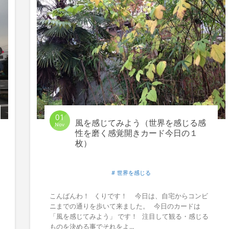
01
風を感じてみよう（世界を感じる感
Nov
性を磨く感覚開きカード今日の１
枚）
世界を感じる
こんばんわ！ くりです！ 今日は、自宅からコンビ
ニまでの通りを歩いて来ました。 今日のカードは
「風を感じてみよう」 です！ 注目して観る・感じる
ものを決める事でそれをよ...