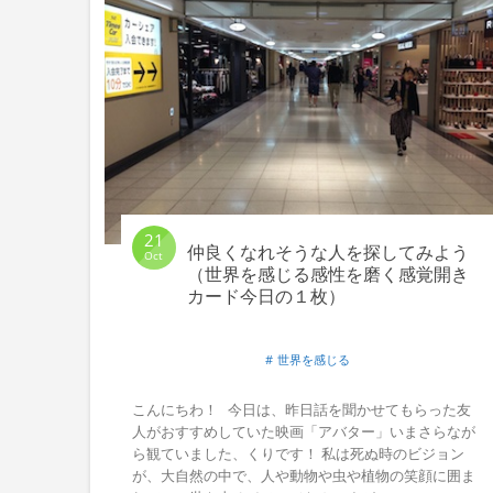
21
仲良くなれそうな人を探してみよう
Oct
（世界を感じる感性を磨く感覚開き
カード今日の１枚）
世界を感じる
こんにちわ！ 今日は、昨日話を聞かせてもらった友
人がおすすめしていた映画「アバター」いまさらなが
ら観ていました、くりです！ 私は死ぬ時のビジョン
が、大自然の中で、人や動物や虫や植物の笑顔に囲ま