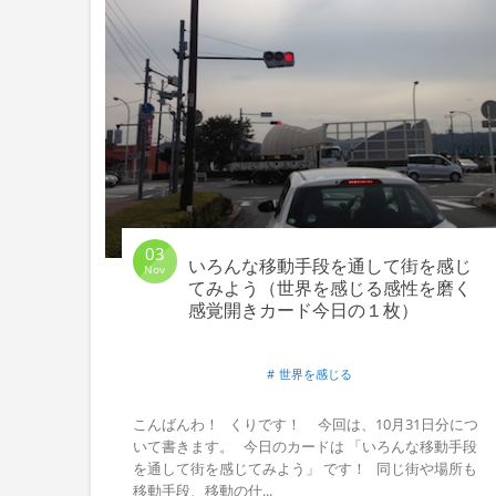
03
いろんな移動手段を通して街を感じ
Nov
てみよう（世界を感じる感性を磨く
感覚開きカード今日の１枚）
世界を感じる
こんばんわ！ くりです！ 今回は、10月31日分につ
いて書きます。 今日のカードは 「いろんな移動手段
を通して街を感じてみよう」 です！ 同じ街や場所も
移動手段、移動の仕...