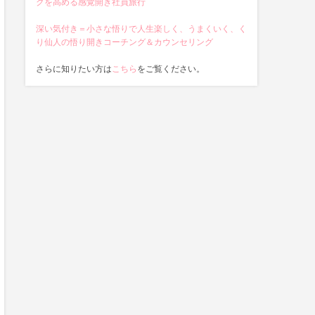
クを高める感覚開き社員旅行
深い気付き＝小さな悟りで人生楽しく、うまくいく、く
り仙人の悟り開きコーチング＆カウンセリング
さらに知りたい方は
こちら
をご覧ください。