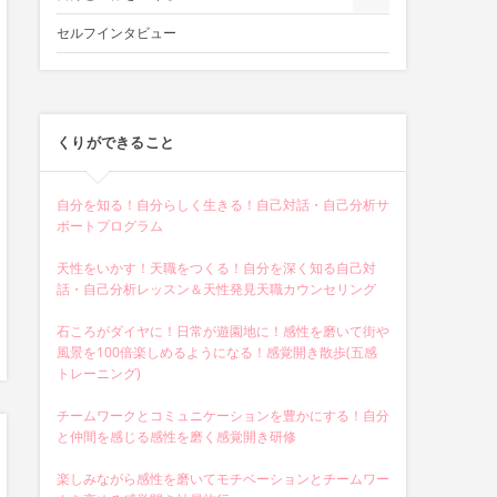
セルフインタビュー
くりができること
自分を知る！自分らしく生きる！自己対話・自己分析サ
ポートプログラム
天性をいかす！天職をつくる！自分を深く知る自己対
話・自己分析レッスン＆天性発見天職カウンセリング
石ころがダイヤに！日常が遊園地に！感性を磨いて街や
風景を100倍楽しめるようになる！感覚開き散歩(五感
トレーニング)
チームワークとコミュニケーションを豊かにする！自分
と仲間を感じる感性を磨く感覚開き研修
楽しみながら感性を磨いてモチベーションとチームワー