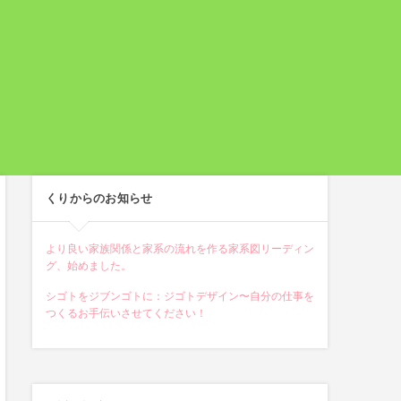
くりからのお知らせ
より良い家族関係と家系の流れを作る家系図リーディン
グ、始めました。
シゴトをジブンゴトに：ジゴトデザイン〜自分の仕事を
つくるお手伝いさせてください！