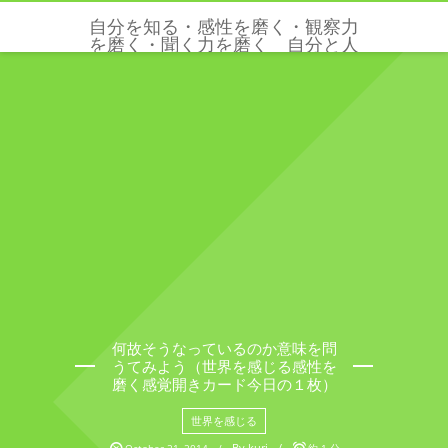
自分を知る・感性を磨く・観察力
を磨く・聞く力を磨く 自分と人
と世界を感じる五感と感性を磨く
クリクリエーションズ
何故そうなっているのか意味を問
うてみよう（世界を感じる感性を
磨く感覚開きカード今日の１枚）
世界を感じる
By
kuri
October
21
,
2014
約 1 分