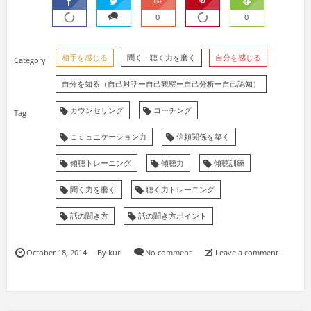
0
0
相手を感じる
聞く・聴く力を磨く
自分を感じる
自分を知る（自己対話ー自己観察ー自己分析ー自己認知）
カウンセリング
コーチング
コミュニケーション力
信頼関係を築く
傾聴トレーニング
傾聴力
傾聴訓練
聞く力を磨く
聴く力トレーニング
話の聞き方
話の聞き方ポイント
October
18
,
2014
By
kuri
No comment
Leave a comment