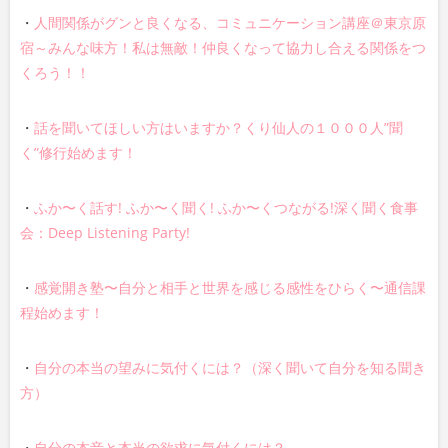
・
人間関係がグンと良くなる、コミュニケーション講座＠東京原
宿～みんな味方！私は無敵！仲良くなって協力し合える関係をつ
くろう！！
・
話を聞いてほしい方はいますか？くり仙人の１０００人”聞
く”修行始めます！
・
ふか〜く話す! ふか〜く聞く! ふか〜くつながる!深く聞く食事
会：Deep Listening Party!
・
感覚開き塾〜自分と相手と世界を感じる感性をひらく〜通信課
程始めます！
・
自分の本当の望みに気付くには？（深く聞いて自分を知る聞き
方）
・
自分の本音と本当の欲求に気付くには？