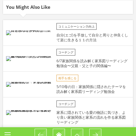
You Might Also Like
コミュニケーション力向上
自分(エゴ)を手放して自分と周りと仲良くし
て楽に生きる１１の方法
コーチング
6/7家族関係を読み解く家系図リーディング
勉強会〜父親・父と子の関係編〜
相手を感じる
5/10母の日：家族関係に隠されたテーマを
読み解く家系図リーディング勉強会
コーチング
家系に隠されている愛の物語に気づき、よ
り良い家族関係と家系の流れを作る家系図
リーディング