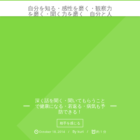
自分を知る・感性を磨く・観察力
を磨く・聞く力を磨く 自分と人
と世界を感じる五感と感性を磨く
クリクリエーションズ
深く話を聞く・聞いてもらうこと
で健康になる・若返る・病気も予
防できる！
相手を感じる
By
kuri
October
18
,
2014
約 1 分