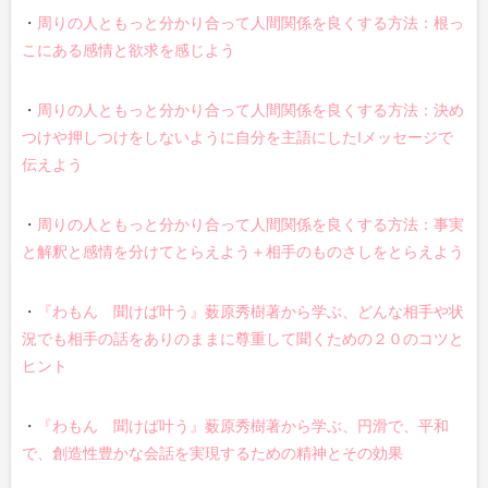
・
周りの人ともっと分かり合って人間関係を良くする方法：根っ
こにある感情と欲求を感じよう
・
周りの人ともっと分かり合って人間関係を良くする方法：決め
つけや押しつけをしないように自分を主語にしたIメッセージで
伝えよう
・
周りの人ともっと分かり合って人間関係を良くする方法：事実
と解釈と感情を分けてとらえよう＋相手のものさしをとらえよう
・
『わもん 聞けば叶う』薮原秀樹著から学ぶ、どんな相手や状
況でも相手の話をありのままに尊重して聞くための２０のコツと
ヒント
・
『わもん 聞けば叶う』薮原秀樹著から学ぶ、円滑で、平和
で、創造性豊かな会話を実現するための精神とその効果