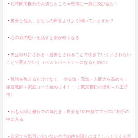
・
短時間で自分の大切なところ＝聖域に一気に飛び込む！
・
自分と他人、どちらの声をよりよく聞いていますか？
・
心の底の思いを話すと腹が軽くなる
・
男は頼りにされる・必要とされることで生きていく／されない
ことで死んでいく（ベストパートナーになるために）
・
勉強を教えるだけでなく、 やる気・元気・人間力を高める！
家庭教師＋家庭コーチ始めます！！（ 東京都日の出町→八王子
市）
・
わもん聞く修行での気付き：自分を100%捨ててゼロに相手の
中に入る
・
自分でも気付いていない本当の声を聞くには？しっくりくる言