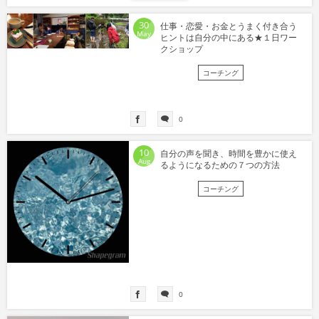
30
仕事・恋愛・お金とうまく付き合う
May
ヒントは自分の中にある★１日ワー
クショップ
コーチング
0
10
自分の声を聞き、時間を豊かに使え
Aug
るようになるための７つの方法
コーチング
0