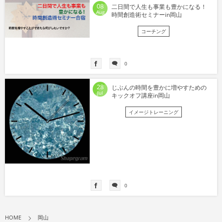
08
二日間で人生も事業も豊かになる！
Aug
時間創造術セミナーin岡山
コーチング
0
28
じぶんの時間を豊かに増やすための
Jul
キックオフ講座in岡山
イメージトレーニング
0
HOME
岡山