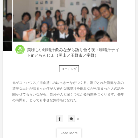
30
美味しい味噌汁飲みながら語り合う夜：味噌汁ナイ
May
トinとらんじょ（岡山／玉野市／宇野）
コーチング
元ゲストハウス／港食堂litのゆっきーながつくる、港でとれた新鮮な魚の
濃厚な出汁が詰まった僕が大好きな味噌汁を飲みながら集まった人の話を
聞かせてもらいながら、自分や人と深くつながる時間をつくります。去年
の時間も、とっても幸せな気持ちになれた...
0
Read More