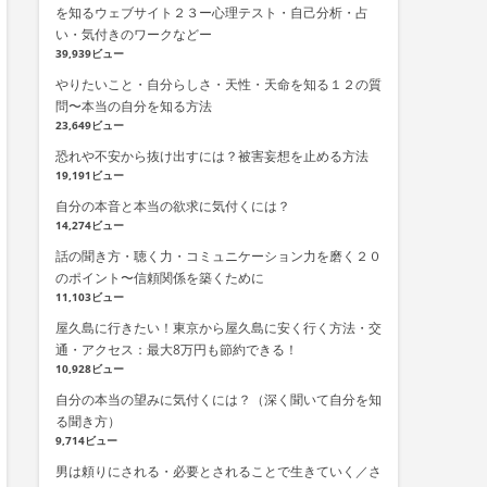
を知るウェブサイト２３ー心理テスト・自己分析・占
い・気付きのワークなどー
39,939ビュー
やりたいこと・自分らしさ・天性・天命を知る１２の質
問〜本当の自分を知る方法
23,649ビュー
恐れや不安から抜け出すには？被害妄想を止める方法
19,191ビュー
自分の本音と本当の欲求に気付くには？
14,274ビュー
話の聞き方・聴く力・コミュニケーション力を磨く２０
のポイント〜信頼関係を築くために
11,103ビュー
屋久島に行きたい！東京から屋久島に安く行く方法・交
通・アクセス：最大8万円も節約できる！
10,928ビュー
自分の本当の望みに気付くには？（深く聞いて自分を知
る聞き方）
9,714ビュー
男は頼りにされる・必要とされることで生きていく／さ