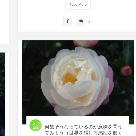
Read More
0
21
何故そうなっているのか意味を問う
Oct
てみよう（世界を感じる感性を磨く