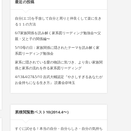
最近の投稿
自分(エゴ)を手放して自分と周りと仲良くして楽に生き
る１１の方法
6/7家族関係を読み解く家系図リーディング勉強会〜父
親・父と子の関係編〜
5/10母の日：家族関係に隠されたテーマを読み解く家
系図リーディング勉強会
家系に隠されている愛の物語に気づき、より良い家族関
係と家系の流れを作る家系図リーディング
4/13&4/27&5/10 吉武大輔認定『やさしすぎるあなたが
お金持ちになる生き方』 読書会@埼玉
累積閲覧数ベスト10(2014.4〜)
すぐに試せる！本当の自分・自分らしさ・自分の気持ち