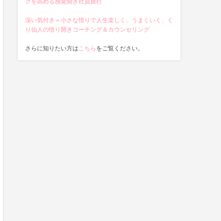
クを高める感覚開き社員旅行
深い気付き＝小さな悟りで人生楽しく、うまくいく、く
り仙人の悟り開きコーチング＆カウンセリング
さらに知りたい方は
こちら
をご覧ください。