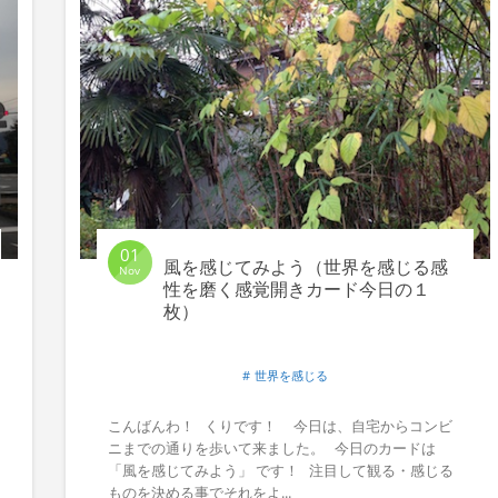
01
風を感じてみよう（世界を感じる感
Nov
性を磨く感覚開きカード今日の１
枚）
世界を感じる
こんばんわ！ くりです！ 今日は、自宅からコンビ
ニまでの通りを歩いて来ました。 今日のカードは
「風を感じてみよう」 です！ 注目して観る・感じる
ものを決める事でそれをよ...