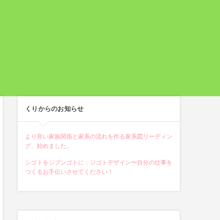
くりからのお知らせ
より良い家族関係と家系の流れを作る家系図リーディン
グ、始めました。
シゴトをジブンゴトに：ジゴトデザイン〜自分の仕事を
つくるお手伝いさせてください！