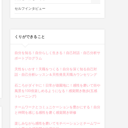
セルフインタビュー
くりができること
自分を知る！自分らしく生きる！自己対話・自己分析サ
ポートプログラム
天性をいかす！天職をつくる！自分を深く知る自己対
話・自己分析レッスン＆天性発見天職カウンセリング
石ころがダイヤに！日常が遊園地に！感性を磨いて街や
風景を100倍楽しめるようになる！感覚開き散歩(五感
トレーニング)
チームワークとコミュニケーションを豊かにする！自分
と仲間を感じる感性を磨く感覚開き研修
楽しみながら感性を磨いてモチベーションとチームワー