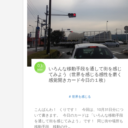
03
いろんな移動手段を通して街を感じ
Nov
てみよう（世界を感じる感性を磨く
感覚開きカード今日の１枚）
世界を感じる
こんばんわ！ くりです！ 今回は、10月31日分につ
いて書きます。 今日のカードは 「いろんな移動手段
を通して街を感じてみよう」 です！ 同じ街や場所も
移動手段、移動の仕...