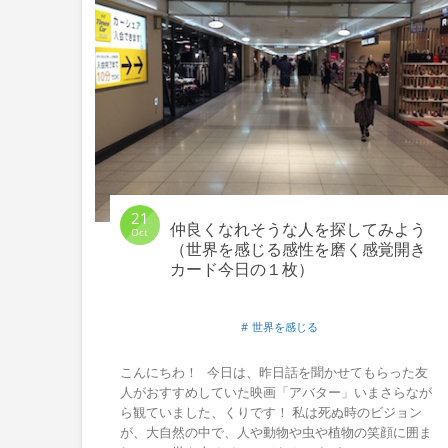
21
仲良くなれそうな人を探してみよう
Oct
（世界を感じる感性を磨く感覚開き
カード今日の１枚）
世界を感じる
こんにちわ！ 今日は、昨日話を聞かせてもらった友
人がおすすめしていた映画「アバター」いまさらなが
ら観ていました、くりです！ 私は死ぬ時のビジョン
が、大自然の中で、人や動物や虫や植物の笑顔に囲ま