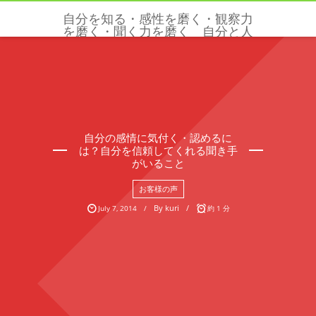
自分を知る・感性を磨く・観察力
を磨く・聞く力を磨く 自分と人
と世界を感じる五感と感性を磨く
クリクリエーションズ
自分の感情に気付く・認めるに
は？自分を信頼してくれる聞き手
がいること
お客様の声
By
kuri
July
7
,
2014
約 1 分