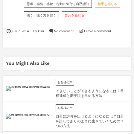
思考・感情・感覚・行動に気付く自己認知
相手を感じる
聞く・聴く力を磨く
自分を感じる
July
7
,
2014
By
kuri
No comment
Leave a comment
You Might Also Like
お客様の声
できないことができるようになるには？目
標達成と夢実現を早める方法
お客様の声
自分に許可を出せるようになるには？自分
を許してありのままに生きていくための３
つの方法