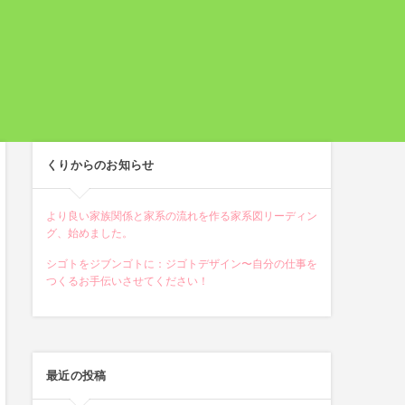
くりからのお知らせ
より良い家族関係と家系の流れを作る家系図リーディン
グ、始めました。
シゴトをジブンゴトに：ジゴトデザイン〜自分の仕事を
つくるお手伝いさせてください！
最近の投稿