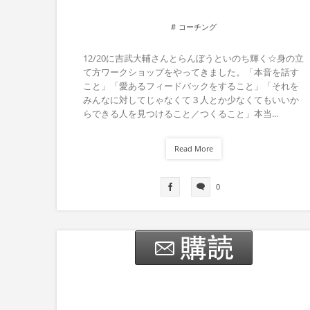
コーチング
12/20に吉武大輔さんとらんぼうといのち輝く☆身の立
て方ワークショップをやってきました。「本音を話す
こと」「愛あるフィードバックをすること」「それを
みんなに対してじゃなくて３人とか少なくてもいいか
らできる人を見つけること／つくること」本当...
Read More
0