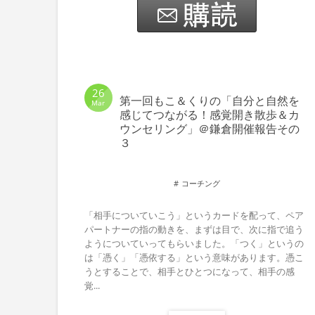
26
第一回もこ＆くりの「自分と自然を
Mar
感じてつながる！感覚開き散歩＆カ
ウンセリング」＠鎌倉開催報告その
３
コーチング
「相手についていこう」というカードを配って、ペア
パートナーの指の動きを、まずは目で、次に指で追う
ようについていってもらいました。「つく」というの
は「憑く」「憑依する」という意味があります。憑こ
うとすることで、相手とひとつになって、相手の感
覚...