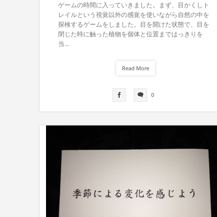
ゲームの時間に入っていきました。まず、目かくしト
レイルという視覚以外の感覚を使いながら自然の中を
探検するゲームをしました。目を開けた状態で、目を
閉じた時に触った植物を個体と位置まではっきりを
当...
Read More
0