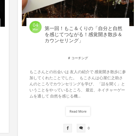
04
第一回！もこ＆くりの「自分と自然
Mar
を感じてつながる！感覚開き散歩＆
カウンセリング」
コーチング
もこさんとの出会いは 友人の紹介で 感覚開き散歩に参
加してくれたことでした。 もこさんは心屋仁之助さ
んのところでカウンセリングを学び、 「話を聞く」と
いうことをやっているところ、 最近、ネイチャーゲー
ムを通して 自然を感じる機...
Read More
0