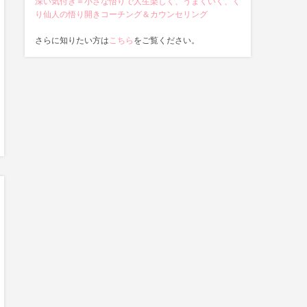
深い気付き＝小さな悟りで人生楽しく、うまくいく、く
り仙人の悟り開きコーチング＆カウンセリング
さらに知りたい方は
こちら
をご覧ください。