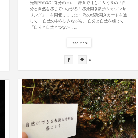
先週末の3/21春分の日に、鎌倉で【もこ＆くりの「自
分と自然を感じてつながる！感覚開き散歩＆カウンセ
リング」】を開催しました！ 私の感覚開きカードを通
して、 自然の中を歩きながら、 自分と自然を感じて
「自分と自然とつながっ...
Read More
0