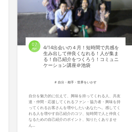
07
4/14出会いの４月！短時間で共感を
Apr
生み出して仲良くなれる！人が集ま
る！自己紹介をつくろう！コミュニ
ケーション講座＠池袋
自分・相手・世界をいかす
自分を魅力的に伝えて、興味を持ってくれる人、共友
達・仲間・応援してくれるファン・協力者・興味を持
ってくれるお客さんを増やしたいあなたへ。感してく
れる人を増やす自己紹介のコツ、短時間で人と仲良く
なるための自己紹介のポイント、知りたくありませ
ん...