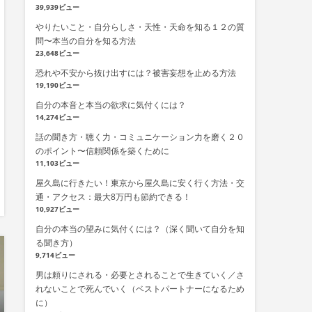
39,939ビュー
やりたいこと・自分らしさ・天性・天命を知る１２の質
問〜本当の自分を知る方法
23,648ビュー
恐れや不安から抜け出すには？被害妄想を止める方法
19,190ビュー
自分の本音と本当の欲求に気付くには？
14,274ビュー
話の聞き方・聴く力・コミュニケーション力を磨く２０
のポイント〜信頼関係を築くために
11,103ビュー
屋久島に行きたい！東京から屋久島に安く行く方法・交
通・アクセス：最大8万円も節約できる！
10,927ビュー
自分の本当の望みに気付くには？（深く聞いて自分を知
る聞き方）
9,714ビュー
男は頼りにされる・必要とされることで生きていく／さ
れないことで死んでいく（ベストパートナーになるため
に）