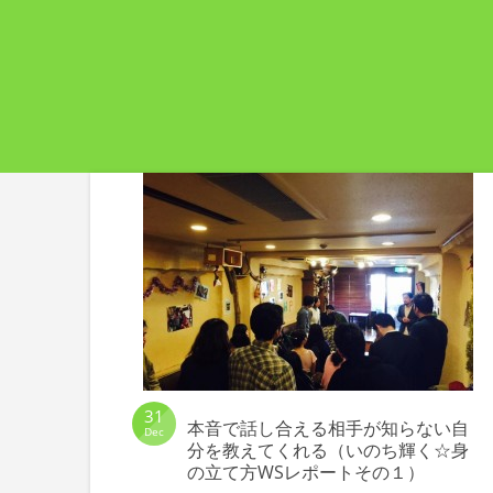
31
本音で話し合える相手が知らない自
Dec
分を教えてくれる（いのち輝く☆身
の立て方WSレポートその１）