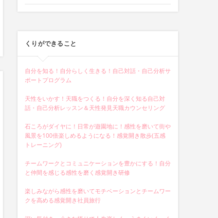
くりができること
自分を知る！自分らしく生きる！自己対話・自己分析サ
ポートプログラム
天性をいかす！天職をつくる！自分を深く知る自己対
話・自己分析レッスン＆天性発見天職カウンセリング
石ころがダイヤに！日常が遊園地に！感性を磨いて街や
風景を100倍楽しめるようになる！感覚開き散歩(五感
トレーニング)
チームワークとコミュニケーションを豊かにする！自分
と仲間を感じる感性を磨く感覚開き研修
楽しみながら感性を磨いてモチベーションとチームワー
クを高める感覚開き社員旅行