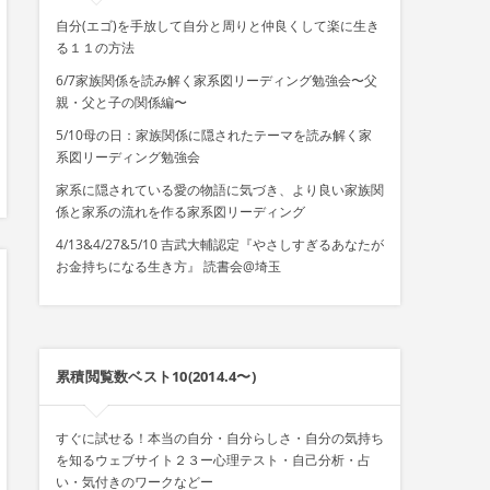
自分(エゴ)を手放して自分と周りと仲良くして楽に生き
る１１の方法
6/7家族関係を読み解く家系図リーディング勉強会〜父
親・父と子の関係編〜
5/10母の日：家族関係に隠されたテーマを読み解く家
系図リーディング勉強会
家系に隠されている愛の物語に気づき、より良い家族関
係と家系の流れを作る家系図リーディング
4/13&4/27&5/10 吉武大輔認定『やさしすぎるあなたが
お金持ちになる生き方』 読書会@埼玉
累積閲覧数ベスト10(2014.4〜)
すぐに試せる！本当の自分・自分らしさ・自分の気持ち
を知るウェブサイト２３ー心理テスト・自己分析・占
い・気付きのワークなどー