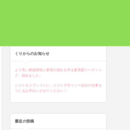
くりからのお知らせ
より良い家族関係と家系の流れを作る家系図リーディン
グ、始めました。
シゴトをジブンゴトに：ジゴトデザイン〜自分の仕事を
つくるお手伝いさせてください！
最近の投稿