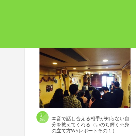
31
本音で話し合える相手が知らない自
Dec
分を教えてくれる（いのち輝く☆身
の立て方WSレポートその１）