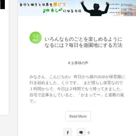
03
いろんなものごとを楽しめるように
Mar
なるには？毎日を遊園地にする方法
お客様の声
みなさん、こんにちわ♪ 昨日から娘のみゆが保育園に
行き始めました、くりです。 まだ慣らし保育なので
１時間からで、今日は２時間でもう帰ってきました。
自宅で志事をしていると、「かまって〜」と遮断の嵐
で...
Read More
0