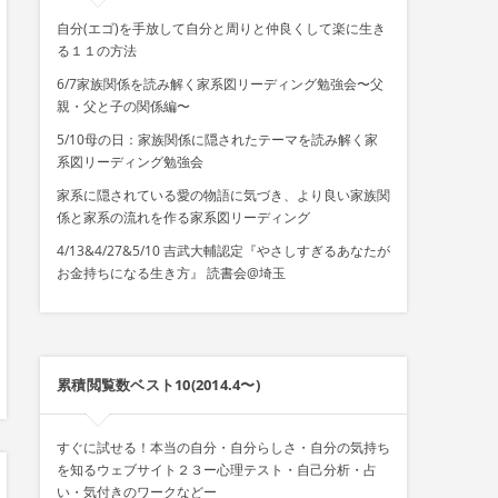
自分(エゴ)を手放して自分と周りと仲良くして楽に生き
る１１の方法
6/7家族関係を読み解く家系図リーディング勉強会〜父
親・父と子の関係編〜
5/10母の日：家族関係に隠されたテーマを読み解く家
系図リーディング勉強会
家系に隠されている愛の物語に気づき、より良い家族関
係と家系の流れを作る家系図リーディング
4/13&4/27&5/10 吉武大輔認定『やさしすぎるあなたが
お金持ちになる生き方』 読書会@埼玉
累積閲覧数ベスト10(2014.4〜)
すぐに試せる！本当の自分・自分らしさ・自分の気持ち
を知るウェブサイト２３ー心理テスト・自己分析・占
い・気付きのワークなどー