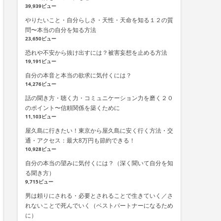
39,939ビュー
やりたいこと・自分らしさ・天性・天命を知る１２の質
問〜本当の自分を知る方法
23,650ビュー
恐れや不安から抜け出すには？被害妄想を止める方法
19,191ビュー
自分の本音と本当の欲求に気付くには？
14,276ビュー
話の聞き方・聴く力・コミュニケーション力を磨く２０
のポイント〜信頼関係を築くために
11,103ビュー
屋久島に行きたい！東京から屋久島に安く行く方法・交
通・アクセス：最大8万円も節約できる！
10,928ビュー
自分の本当の望みに気付くには？（深く聞いて自分を知
る聞き方）
9,715ビュー
男は頼りにされる・必要とされることで生きていく／さ
れないことで死んでいく（ベストパートナーになるため
に）