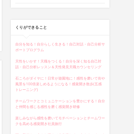
くりができること
自分を知る！自分らしく生きる！自己対話・自己分析サ
ポートプログラム
天性をいかす！天職をつくる！自分を深く知る自己対
話・自己分析レッスン＆天性発見天職カウンセリング
石ころがダイヤに！日常が遊園地に！感性を磨いて街や
風景を100倍楽しめるようになる！感覚開き散歩(五感
トレーニング)
チームワークとコミュニケーションを豊かにする！自分
と仲間を感じる感性を磨く感覚開き研修
楽しみながら感性を磨いてモチベーションとチームワー
クを高める感覚開き社員旅行