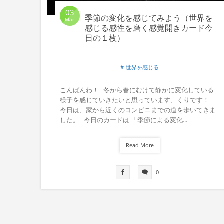
03
季節の変化を感じてみよう（世界を
Mar
感じる感性を磨く感覚開きカード今
日の１枚）
世界を感じる
こんばんわ！ 冬から春にむけて静かに変化している
様子を感じていきたいと思っています、くりです！
今日は、家から近くのコンビニまでの道を歩いてきま
した。 今日のカードは 「季節による変化...
Read More
0