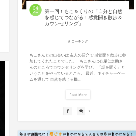
04
第一回！もこ＆くりの「自分と自然
Mar
を感じてつながる！感覚開き散歩＆
カウンセリング」
コーチング
もこさんとの出会いは 友人の紹介で 感覚開き散歩に参
加してくれたことでした。 もこさんは心屋仁之助さ
んのところでカウンセリングを学び、 「話を聞く」と
いうことをやっているところ、 最近、ネイチャーゲー
ムを通して 自然を感じる機...
Read More
0