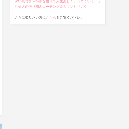
深い気付き＝小さな悟りで人生楽しく、うまくいく、く
り仙人の悟り開きコーチング＆カウンセリング
さらに知りたい方は
こちら
をご覧ください。