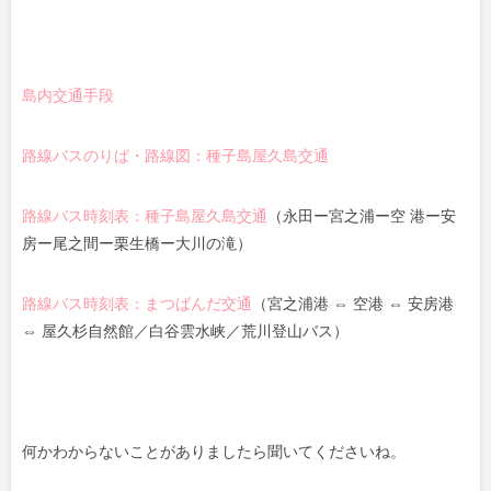
島内交通手段
路線バスのりば・路線図：種子島屋久島交通
路線バス時刻表：種子島屋久島交通
（永田ー宮之浦ー空 港ー安
房ー尾之間ー栗生橋ー大川の滝）
路線バス時刻表：まつばんだ交通
（宮之浦港 ⇔ 空港 ⇔ 安房港
⇔ 屋久杉自然館／白谷雲水峡／荒川登山バス）
何かわからないことがありましたら聞いてくださいね。