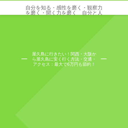
自分を知る・感性を磨く・観察力
を磨く・聞く力を磨く 自分と人
と世界を感じる五感と感性を磨く
クリクリエーションズ
屋久島に行きたい！関西・大阪か
ら屋久島に安く行く方法・交通・
アクセス：最大で6万円も節約！