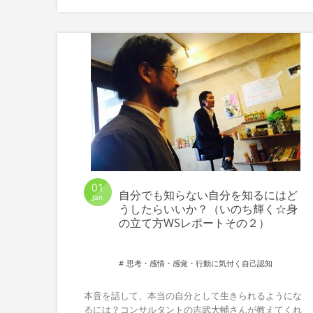
01
自分でも知らない自分を知るにはど
Jan
うしたらいいか？（いのち輝く☆身
の立て方WSレポートその２）
思考・感情・感覚・行動に気付く自己認知
本音を話して、本当の自分として生きられるようにな
るには？コンサルタントの吉武大輔さんが教えてくれ