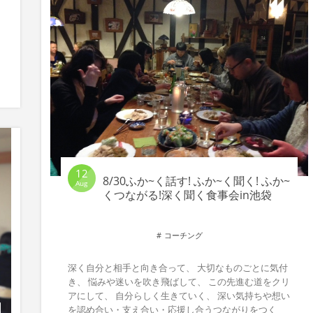
12
8/30ふか~く話す! ふか~く聞く! ふか~
Aug
くつながる!深く聞く食事会in池袋
コーチング
深く自分と相手と向き合って、 大切なものごとに気付
き、 悩みや迷いを吹き飛ばして、 この先進む道をクリ
アにして、 自分らしく生きていく、 深い気持ちや想い
を認め合い・支え合い・応援し合うつながりをつく