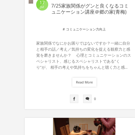
17
7/25家族関係がグンと良くなるコミ
Jul
ュニケーション講座＠郷の家(青梅)
コミュニケーション力向上
家族関係でなにかお困りではないですか？一緒に自分
と相手の話／考え／気持ちの変化を捉える観察力と感
覚を磨きませんか？ 心理とコミュニケーションのス
ペシャリスト、感じるスペシャリストである”く
り”が、 相手の考えや気持ちをちゃんと聴く力と感...
Read More
0