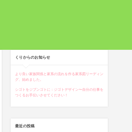
くりからのお知らせ
より良い家族関係と家系の流れを作る家系図リーディン
グ、始めました。
シゴトをジブンゴトに：ジゴトデザイン〜自分の仕事を
つくるお手伝いさせてください！
最近の投稿