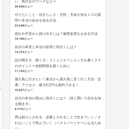
い・気付きのワークなどー
39,939ビュー
やりたいこと・自分らしさ・天性・天命を知る１２の質
問〜本当の自分を知る方法
23,648ビュー
恐れや不安から抜け出すには？被害妄想を止める方法
19,190ビュー
自分の本音と本当の欲求に気付くには？
14,274ビュー
話の聞き方・聴く力・コミュニケーション力を磨く２０
のポイント〜信頼関係を築くために
11,103ビュー
屋久島に行きたい！東京から屋久島に安く行く方法・交
通・アクセス：最大8万円も節約できる！
10,927ビュー
自分の本当の望みに気付くには？（深く聞いて自分を知
る聞き方）
9,714ビュー
男は頼りにされる・必要とされることで生きていく／さ
れないことで死んでいく（ベストパートナーになるため
に）