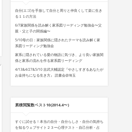
自分(エゴ)を手放して自分と周りと仲良くして楽に生き
る１１の方法
6/7家族関係を読み解く家系図リーディング勉強会〜父
親・父と子の関係編〜
5/10母の日：家族関係に隠されたテーマを読み解く家
系図リーディング勉強会
家系に隠されている愛の物語に気づき、より良い家族関
係と家系の流れを作る家系図リーディング
4/13&4/27&5/10 吉武大輔認定『やさしすぎるあなたが
お金持ちになる生き方』 読書会@埼玉
累積閲覧数ベスト10(2014.4〜)
すぐに試せる！本当の自分・自分らしさ・自分の気持ち
を知るウェブサイト２３ー心理テスト・自己分析・占