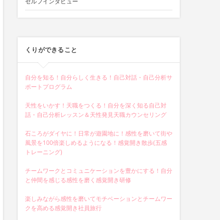
セルフインタビュー
くりができること
自分を知る！自分らしく生きる！自己対話・自己分析サ
ポートプログラム
天性をいかす！天職をつくる！自分を深く知る自己対
話・自己分析レッスン＆天性発見天職カウンセリング
石ころがダイヤに！日常が遊園地に！感性を磨いて街や
風景を100倍楽しめるようになる！感覚開き散歩(五感
トレーニング)
チームワークとコミュニケーションを豊かにする！自分
と仲間を感じる感性を磨く感覚開き研修
楽しみながら感性を磨いてモチベーションとチームワー
クを高める感覚開き社員旅行