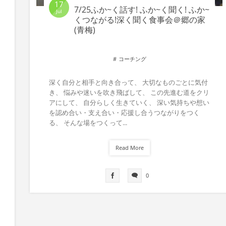
17
7/25ふか~く話す! ふか~く聞く! ふか~
Jul
くつながる!深く聞く食事会＠郷の家
(青梅)
コーチング
深く自分と相手と向き合って、 大切なものごとに気付
き、 悩みや迷いを吹き飛ばして、 この先進む道をクリ
アにして、 自分らしく生きていく、 深い気持ちや想い
を認め合い・支え合い・応援し合うつながりをつく
る、 そんな場をつくって...
Read More
0