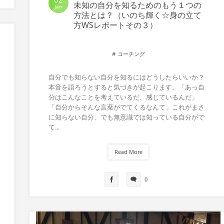
未知の自分を知るためのもう１つの
Jan
方法とは？（いのち輝く☆身の立て
方WSレポートその３）
コーチング
自分でも知らない自分を知るにはどうしたらいいか？
本音を語ろうとすると気づきが起こります。「あっ自
分はこんなことを考えているだ、感じているんだ」
「自分からそんな言葉がでてくるなんて」これがまさ
に知らない自分、でも無意識では知っている自分がで
て...
Read More
0