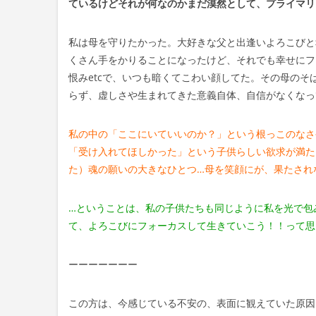
ているけどそれが何なのかまだ漠然として、プライマリ
私は母を守りたかった。大好きな父と出逢いよろこびと
くさん手をかりることになったけど、それでも幸せにフ
恨みetcで、いつも暗くてこわい顔してた。その母の
らず、虚しさや生まれてきた意義自体、自信がなくなっ
私の中の「ここにいていいのか？」という根っこのなさ
「受け入れてほしかった」という子供らしい欲求が満た
た）魂の願いの大きなひとつ…母を笑顔にが、果たされ
…ということは、私の子供たちも同じように私を光で包
て、よろこびにフォーカスして生きていこう！！って思
ーーーーーーー
この方は、今感じている不安の、表面に観えていた原因