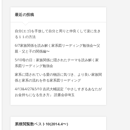
最近の投稿
自分(エゴ)を手放して自分と周りと仲良くして楽に生き
る１１の方法
6/7家族関係を読み解く家系図リーディング勉強会〜父
親・父と子の関係編〜
5/10母の日：家族関係に隠されたテーマを読み解く家
系図リーディング勉強会
家系に隠されている愛の物語に気づき、より良い家族関
係と家系の流れを作る家系図リーディング
4/13&4/27&5/10 吉武大輔認定『やさしすぎるあなたが
お金持ちになる生き方』 読書会@埼玉
累積閲覧数ベスト10(2014.4〜)