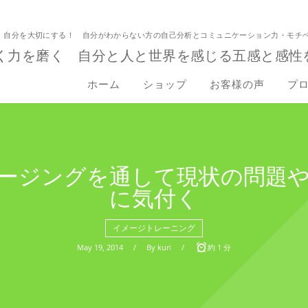
！自分を大切にする！ 自分がわからない方の自己分析とコミュニケーション力・モチ
く力を磨く 自分と人と世界を感じる五感と感性
ホーム
ショップ
お客様の声
プ
ージングを通して現状の問題
に気付く
イメージトレーニング
May
19
,
2014
By
kuri
約 1 分