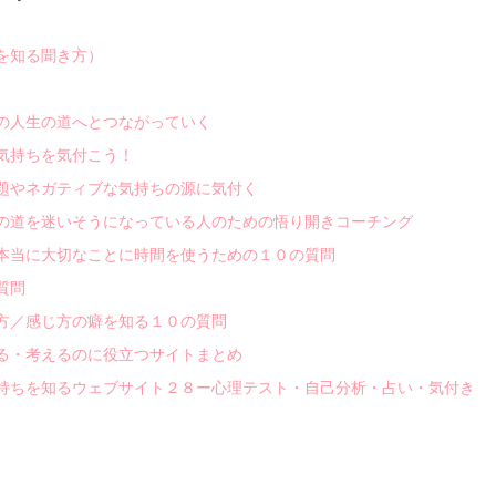
を知る聞き方）
の人生の道へとつながっていく
気持ちを気付こう！
題やネガティブな気持ちの源に気付く
の道を迷いそうになっている人のための悟り開きコーチング
本当に大切なことに時間を使うための１０の質問
質問
方／感じ方の癖を知る１０の質問
る・考えるのに役立つサイトまとめ
持ちを知るウェブサイト２８ー心理テスト・自己分析・占い・気付き