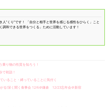
き人”くり”です！ 「自分と相手と世界を感じる感性をひらく」こと
く調和できる世界をつくる」ために活動しています！
う乗り物の性質を知ろう！
歩で初詣！
めていること・縛っていることに気付く
る!深く聞く食事会 12/6＠鎌倉 12/23忘年会＠新宿