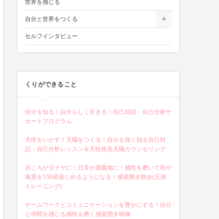
世界を感じる
自分と世界をつくる
セルフインタビュー
くりができること
自分を知る！自分らしく生きる！自己対話・自己分析サ
ポートプログラム
天性をいかす！天職をつくる！自分を深く知る自己対
話・自己分析レッスン＆天性発見天職カウンセリング
石ころがダイヤに！日常が遊園地に！感性を磨いて街や
風景を100倍楽しめるようになる！感覚開き散歩(五感
トレーニング)
チームワークとコミュニケーションを豊かにする！自分
と仲間を感じる感性を磨く感覚開き研修