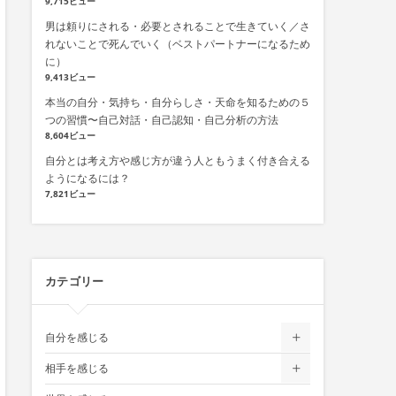
9,715ビュー
男は頼りにされる・必要とされることで生きていく／さ
れないことで死んでいく（ベストパートナーになるため
に）
9,413ビュー
本当の自分・気持ち・自分らしさ・天命を知るための５
つの習慣〜自己対話・自己認知・自己分析の方法
8,604ビュー
自分とは考え方や感じ方が違う人ともうまく付き合える
ようになるには？
7,821ビュー
カテゴリー
自分を感じる
相手を感じる