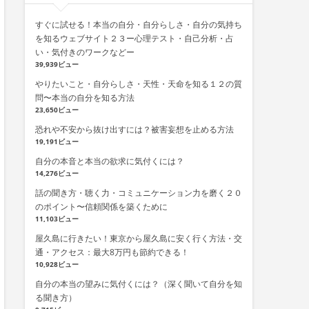
すぐに試せる！本当の自分・自分らしさ・自分の気持ち
を知るウェブサイト２３ー心理テスト・自己分析・占
い・気付きのワークなどー
39,939ビュー
やりたいこと・自分らしさ・天性・天命を知る１２の質
問〜本当の自分を知る方法
23,650ビュー
恐れや不安から抜け出すには？被害妄想を止める方法
19,191ビュー
自分の本音と本当の欲求に気付くには？
14,276ビュー
話の聞き方・聴く力・コミュニケーション力を磨く２０
のポイント〜信頼関係を築くために
11,103ビュー
屋久島に行きたい！東京から屋久島に安く行く方法・交
通・アクセス：最大8万円も節約できる！
10,928ビュー
自分の本当の望みに気付くには？（深く聞いて自分を知
る聞き方）