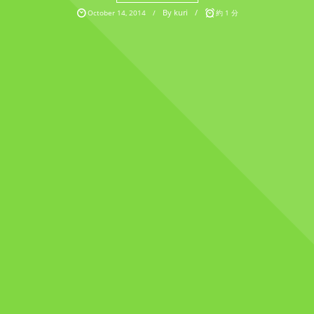
By
kuri
October
14
,
2014
約 1 分