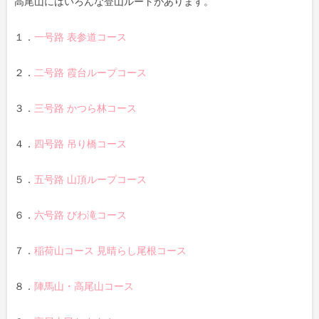
高尾山にはいろんな登山ルートがあります。
１．
一号路 表参道コース
２．
二号路 霞台ループコース
３．
三号路 かつら林コース
４．
四号路 吊り橋コース
５．
五号路 山頂ループコース
６．
六号路 びわ滝コース
７．
稲荷山コース 見晴らし尾根コース
８．
陣馬山・高尾山コース