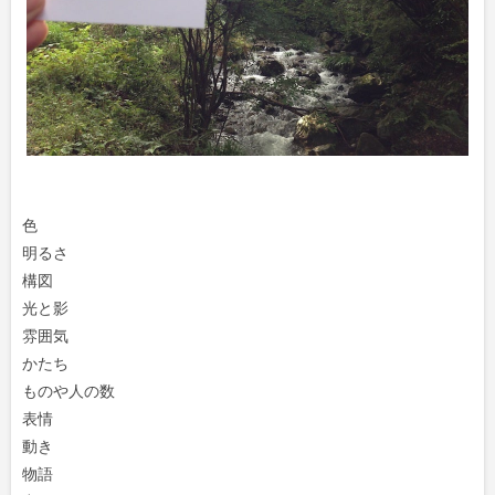
色
明るさ
構図
光と影
雰囲気
かたち
ものや人の数
表情
動き
物語