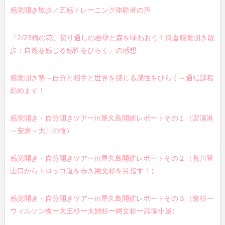
感覚開き散歩／五感トレーニング体験者の声
「2/23梅の花、切り通しの岩壁と森を味わおう！鎌倉感覚開き散
歩：自然を感じる感性をひらく」の感想
感覚開き塾～自分と相手と世界を感じる感性をひらく～通信課程
始めます！
感覚開き・自分開きツアーin屋久島開催レポートその１（宮浦港
～安房～大川の滝）
感覚開き・自分開きツアーin屋久島開催レポートその２（荒川登
山口からトロッコ道を歩き縄文杉を目指す！）
感覚開き・自分開きツアーin屋久島開催レポートその３（翁杉ー
ウィルソン株ー大王杉ー夫婦杉ー縄文杉ー高塚小屋）