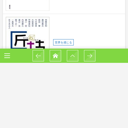
世界を感じる
匠の技―五感の世界を訊く (徳間文庫) 田
中 聡 (著)
世界を感じる
オノ・ヨーコ 頭の中で組みたてる絵