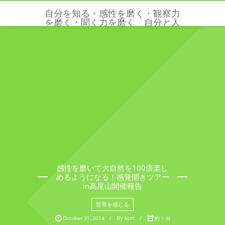
自分を知る・感性を磨く・観察力
を磨く・聞く力を磨く 自分と人
と世界を感じる五感と感性を磨く
クリクリエーションズ
感性を磨いて大自然を100倍楽し
めるようになる！感覚開きツアー
in高尾山開催報告
世界を感じる
By
kuri
October
31
,
2014
約 1 分