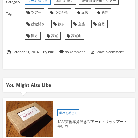
世界を感じる
感性を磨く
感覚開き散歩・ツアー
ツアー
つながる
五感
感性
感覚開き
散歩
直感
自然
観方
高尾
高尾山
October
31
,
2014
By
kuri
No comment
Leave a comment
You Might Also Like
世界を感じる
1/22芸術感覚開きツアーinトリックアート
美術館