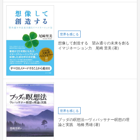
世界を感じる
想像して創造する 望み通りの未来を創る
イマジネーション力 尾崎 里美 (著)
世界を感じる
ブッダの瞑想法―ヴィパッサナー瞑想の理
論と実践 地橋 秀雄 (著)