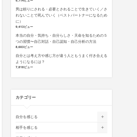
9,714ビュー
男は頼りにされる・必要とされることで生きていく／さ
れないことで死んでいく（ベストパートナーになるため
に）
9,413ビュー
本当の自分・気持ち・自分らしさ・天命を知るための５
つの習慣〜自己対話・自己認知・自己分析の方法
8,603ビュー
自分とは考え方や感じ方が違う人ともうまく付き合える
ようになるには？
7,818ビュー
カテゴリー
自分を感じる
相手を感じる