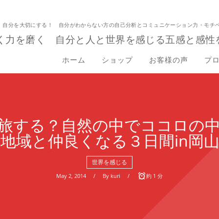
！自分を大切にする！ 自分がわからない方の自己分析とコミュニケーション力・モチ
く力を磨く 自分と人と世界を感じる五感と感性
ホーム
ショップ
お客様の声
プ
旅する？自然の中でココロの
地域と仲良くなる３日間in岡
世界を感じる
May
2
,
2014
By
kuri
約 1 分