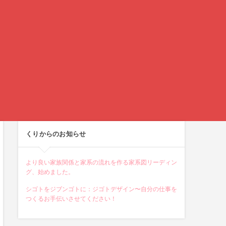
くりからのお知らせ
より良い家族関係と家系の流れを作る家系図リーディン
グ、始めました。
シゴトをジブンゴトに：ジゴトデザイン〜自分の仕事を
つくるお手伝いさせてください！