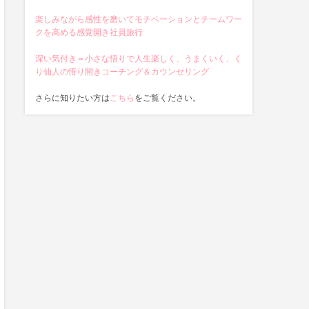
楽しみながら感性を磨いてモチベーションとチームワー
クを高める感覚開き社員旅行
深い気付き＝小さな悟りで人生楽しく、うまくいく、く
り仙人の悟り開きコーチング＆カウンセリング
さらに知りたい方は
こちら
をご覧ください。