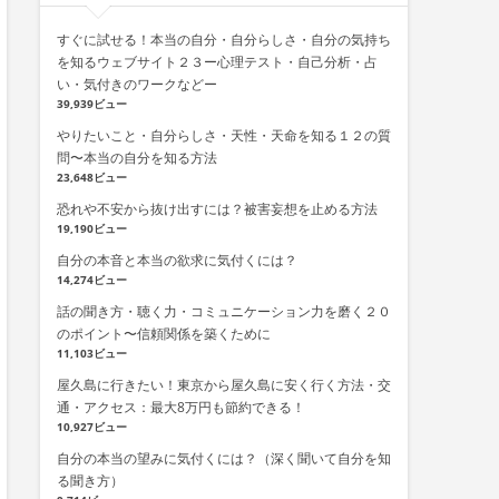
すぐに試せる！本当の自分・自分らしさ・自分の気持ち
を知るウェブサイト２３ー心理テスト・自己分析・占
い・気付きのワークなどー
39,939ビュー
やりたいこと・自分らしさ・天性・天命を知る１２の質
問〜本当の自分を知る方法
23,648ビュー
恐れや不安から抜け出すには？被害妄想を止める方法
19,190ビュー
自分の本音と本当の欲求に気付くには？
14,274ビュー
話の聞き方・聴く力・コミュニケーション力を磨く２０
のポイント〜信頼関係を築くために
11,103ビュー
屋久島に行きたい！東京から屋久島に安く行く方法・交
通・アクセス：最大8万円も節約できる！
10,927ビュー
自分の本当の望みに気付くには？（深く聞いて自分を知
る聞き方）