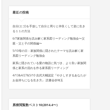
最近の投稿
自分(エゴ)を手放して自分と周りと仲良くして楽に生き
る１１の方法
6/7家族関係を読み解く家系図リーディング勉強会〜父
親・父と子の関係編〜
5/10母の日：家族関係に隠されたテーマを読み解く家
系図リーディング勉強会
家系に隠されている愛の物語に気づき、より良い家族関
係と家系の流れを作る家系図リーディング
4/13&4/27&5/10 吉武大輔認定『やさしすぎるあなたが
お金持ちになる生き方』 読書会@埼玉
累積閲覧数ベスト10(2014.4〜)