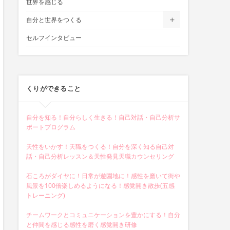
世界を感じる
自分と世界をつくる
セルフインタビュー
くりができること
自分を知る！自分らしく生きる！自己対話・自己分析サ
ポートプログラム
天性をいかす！天職をつくる！自分を深く知る自己対
話・自己分析レッスン＆天性発見天職カウンセリング
石ころがダイヤに！日常が遊園地に！感性を磨いて街や
風景を100倍楽しめるようになる！感覚開き散歩(五感
トレーニング)
チームワークとコミュニケーションを豊かにする！自分
と仲間を感じる感性を磨く感覚開き研修